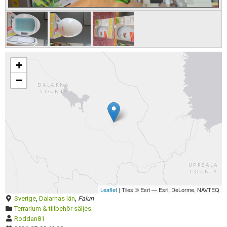
Skapa konto
Förnya annons
Kan förnyas om
+
Aktivera annons
−
Inaktivera annons
Radera annons
Redigera annons
Leaflet
| Tiles © Esri — Esri, DeLorme, NAVTEQ
Sverige
,
Dalarnas län
,
Falun
Terrarium & tillbehör säljes
Roddan81