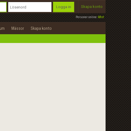
Skapa konto
Logga in
Personer online:
68st
rum
Mässor
Skapa konto