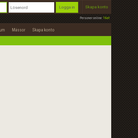
Skapa konto
Logga in
Personer online:
16st
rum
Mässor
Skapa konto