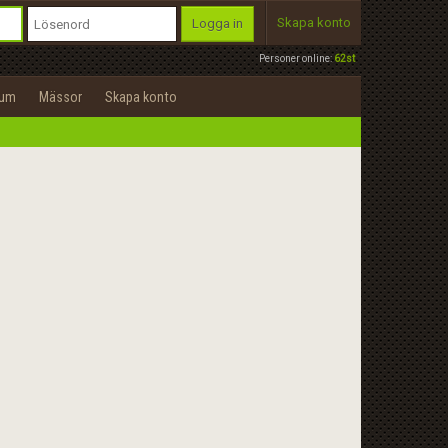
Skapa konto
Logga in
Personer online:
62st
rum
Mässor
Skapa konto