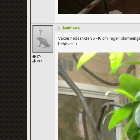
Anathawa
:
Växter nedsänkta 35 -40 cm i egen planterin
behöver. :)
374
189