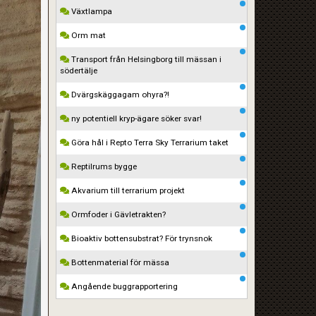
Växtlampa
Orm mat
Transport från Helsingborg till mässan i
södertälje
Dvärgskäggagam ohyra?!
ny potentiell kryp-ägare söker svar!
Göra hål i Repto Terra Sky Terrarium taket
Reptilrums bygge
Akvarium till terrarium projekt
Ormfoder i Gävletrakten?
Bioaktiv bottensubstrat? För trynsnok
Bottenmaterial för mässa
Angående buggrapportering