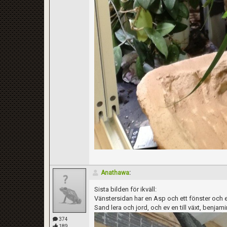
Anathawa
:
Sista bilden för ikväll:
Vänstersidan har en Asp och ett fönster och e
Sand lera och jord, och ev en till växt, benjam
374
189