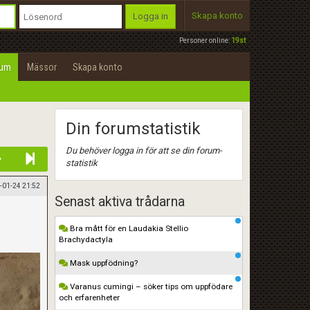
Skapa konto
Logga in
Personer online:
19st
rum
Mässor
Skapa konto
Din forumstatistik
Du behöver logga in för att se din forum-
statistik
-01-24 21:52
Senast aktiva trådarna
Bra mått för en Laudakia Stellio
Brachydactyla
Mask uppfödning?
Varanus cumingi – söker tips om uppfödare
och erfarenheter