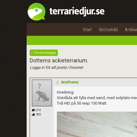
Start
Skötselråd
Artikla
« Terrariebygge
Dotterns ackieterrarium.
Logga in för att posta i forumet
Anathawa
:
Inredning:
Grävlåda att fylla med sand, med solplats med
Två HID på 50 resp 150 Watt.
374
189