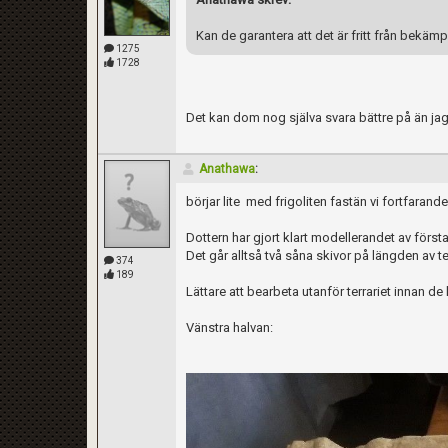
Kan de garantera att det är fritt från bekä
1275
1728
Det kan dom nog själva svara bättre på än jag
Anathawa
:
börjar lite med frigoliten fastän vi fortfarande
Dottern har gjort klart modellerandet av första
Det går alltså två såna skivor på längden av t
374
189
Lättare att bearbeta utanför terrariet innan de
Vänstra halvan: