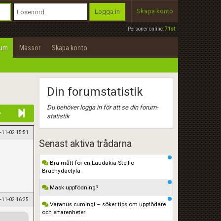
Skapa konto
Logga in
Personer online:
71st
rum
Mässor
Skapa konto
Din forumstatistik
Du behöver logga in för att se din forum-
statistik
-11-02 15:51
Senast aktiva trådarna
Bra mått för en Laudakia Stellio
Brachydactyla
Mask uppfödning?
-11-02 16:25
Varanus cumingi – söker tips om uppfödare
och erfarenheter