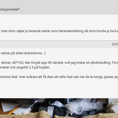
mpningsmedel?
 men dom säljer ju levande växter som terrarieinredning så dom borde ju ha kol
2016
 väntar på sista täcksidorna. :)
 skivan, 60*120, den högst upp till vänster, och jag testar en ytbehandling. Förs
errariet och ungefär 2.5 på höjden.
 limmas fast men svårare att få dem att sitta fast sen när de är tunga, gissar jag