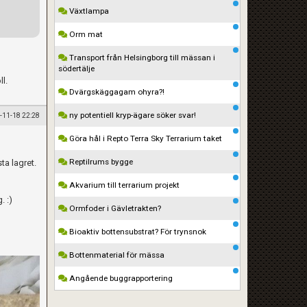
Växtlampa
Orm mat
Transport från Helsingborg till mässan i
södertälje
l.
Dvärgskäggagam ohyra?!
ny potentiell kryp-ägare söker svar!
-11-18 22:28
Göra hål i Repto Terra Sky Terrarium taket
Reptilrums bygge
ta lagret.
Akvarium till terrarium projekt
. :)
Ormfoder i Gävletrakten?
Bioaktiv bottensubstrat? För trynsnok
Bottenmaterial för mässa
Angående buggrapportering