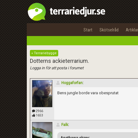
Start
Skötselråd
Artikla
« Terrariebygge
Dotterns ackieterrarium.
Logga in för att posta i forumet
Hoggaforfan
:
Bens jungle borde vara obesprutat
2966
1653
Falk
:
Anathawa skrev: