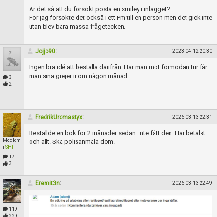
Skapa konto
Är det så att du försökt posta en smiley i inlägget?
För jag försökte det också i ett Pm till en person men det gick inte
utan blev bara massa frågetecken.
Jojjo90
:
2023-04-12 20:30
Ingen bra idé att beställa därifrån. Har man mot förmodan tur får
man sina grejer inom någon månad.
3
2
FredrikUromastyx
:
2026-03-13 22:31
Beställde en bok för 2 månader sedan. Inte fått den. Har betalst
Medlem
och allt. Ska polisanmäla dom.
i
SHF
17
3
Eremit3n
:
2026-03-13 22:49
119
229