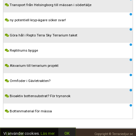
Transport från Helsingborg till mässan i södertälje
ny potentiell kryp-ägare söker svar!
Göra hål i Repto Terra Sky Terrarium taket
Reptilrums bygge
Akvarium till terrarium projekt
Kom ihåg att följa terrariedjur.se's regler när du postar i forumet.
Ormfoder i Gävletrakten?
Spara
Bioaktiv bottensubstrat? För trynsnok
Bottenmaterial för mässa
Vi använder cookies.
Läs mer
OK
Copyright © Terrariedjur.se