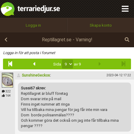
integritetspolicy
OK
Utför
Namn:
Begär nytt lösenord
Logga in
Skapa konto
Tillbaka till förstasidan
100%
Epost:
Reptillagret.se - Varning!
Infoga
Logga in för att posta i forumet
Sida
av 9
Användarnamn:
SunshineGeckos
:
2023-04-12 17:22
Sussi67 skrev:
Lösenord:
322
Reptillagret är bluff företag
164
Dom svarar inte på mail
Finns inget nummer att ringa
Vill ha tillbaka mina pengar för jag får inte min vara
Privacy Policy
Dom borde polisanmälas????
Terms of Service
Och kommer göra det också om jag inte får tillbaka mina
pengar ????