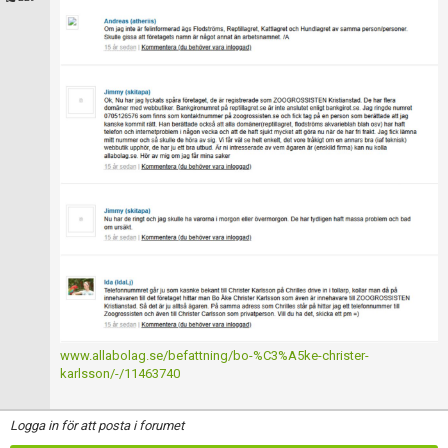
www.allabolag.se/befattning/bo-%C3%A5ke-christer-
karlsson/-/11463740
Logga in för att posta i forumet