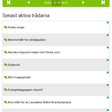
Sida
av 3
Senast aktiva trådarna
Dubia ungar
Minimimått för sköldpaddor
Kanske impulsivt köpte min första orm…
Drybrush
Mini hoppspindel
Dvärgskäggagam ohyra?!
Bra mått för en Laudakia Stellio Brachydactyla