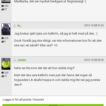
MariBarita, det ser mycket trevligare ut färgmässigt :)
333
97
ia_
:
2012-10-28 01:26
Jag brukar själv tjata om källinfo, så jag är helt med på den. :)
225
Dock förstår jag inte riktigt, var inte informationen bra för att den
4
inte var i en tabell? Eller vad? =O
Jonas
:
2012-10-28 02:03
hehe var lite ironi det där att hon rädda mig:P
269
klart det ska vara källinfo men just där fanns det ingen så
61
hoppades LA skulle hoppa in och rädda mig lite när jag postea
den:P
Logga in för att posta i forumet