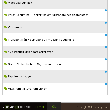
Mask uppfödning?
Varanus cumingi – söker tips om uppfödare och erfarenheter
Växtlampa
Transport från Helsingborg till mässan i södertälje
ny potentiell kryp-ägare söker svar!
Kom ihåg att följa terrariedjur.se's regler när du postar i forumet.
Göra hål i Repto Terra Sky Terrarium taket
Spara
Reptilrums bygge
Akvarium till terrarium projekt
Vi använder cookies.
Läs mer
OK
Copyright © Terrariedjur.se