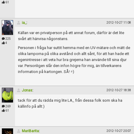
Skapa konto
61
ia_
:
2012-10-27 11:08
Källan var en privatperson på ett annat forum, därför är det lite
svårt att hänvisa någonstans.
225
4
Personen i fråga har suttit hemma med en UV-mätare och mätt de
olika lamporna på olika avstånd och allt sånt, för att han hade ett
egenintresse i att veta hur bra grejerna han använde till sina djur
var. Personligen slår den infon högre för mig, än tillverkarens
information på kartongen. SÅ! =)
Jonas
:
2012-10-27 18:38
tack för att du rädda mig lite LA_ från dessa folk som ska ha
källinfo på allt:)
269
61
MariBarita
:
2012-10-27 20:07