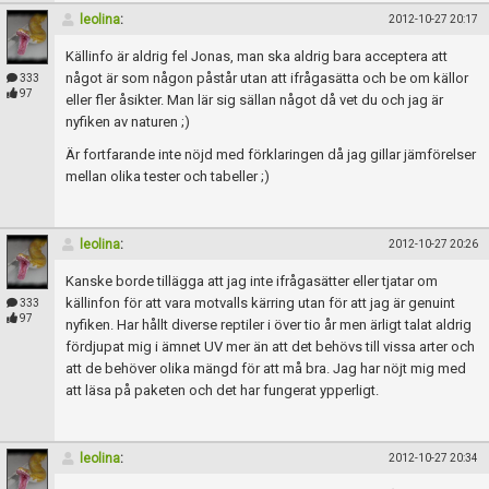
leolina
:
2012-10-27 20:17
Källinfo är aldrig fel Jonas, man ska aldrig bara acceptera att
något är som någon påstår utan att ifrågasätta och be om källor
333
97
eller fler åsikter. Man lär sig sällan något då vet du och jag är
nyfiken av naturen ;)
Är fortfarande inte nöjd med förklaringen då jag gillar jämförelser
mellan olika tester och tabeller ;)
leolina
:
2012-10-27 20:26
Kanske borde tillägga att jag inte ifrågasätter eller tjatar om
källinfon för att vara motvalls kärring utan för att jag är genuint
333
97
nyfiken. Har hållt diverse reptiler i över tio år men ärligt talat aldrig
fördjupat mig i ämnet UV mer än att det behövs till vissa arter och
att de behöver olika mängd för att må bra. Jag har nöjt mig med
att läsa på paketen och det har fungerat ypperligt.
leolina
:
2012-10-27 20:34