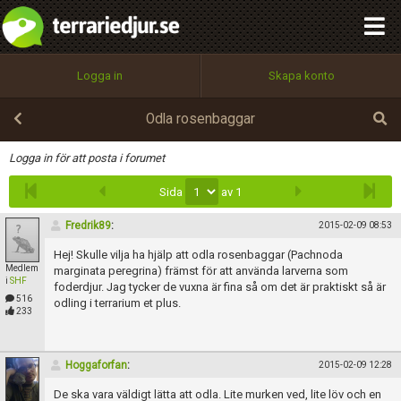
integritetspolicy
OK
Utför
Namn:
Begär nytt lösenord
Logga in
Skapa konto
Tillbaka till förstasidan
100%
Epost:
Odla rosenbaggar
Infoga
Logga in för att posta i forumet
Sida
av 1
Användarnamn:
Fredrik89
:
2015-02-09 08:53
Hej! Skulle vilja ha hjälp att odla rosenbaggar (Pachnoda
Medlem
Lösenord:
marginata peregrina) främst för att använda larverna som
i
SHF
foderdjur. Jag tycker de vuxna är fina så om det är praktiskt så är
516
odling i terrarium et plus.
233
Privacy Policy
Terms of Service
Hoggaforfan
:
2015-02-09 12:28
De ska vara väldigt lätta att odla. Lite murken ved, lite löv och en