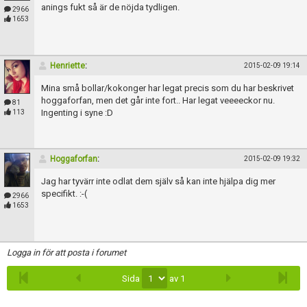
Skapa konto
anings fukt så är de nöjda tydligen.
2966
1653
Henriette
:
2015-02-09 19:14
Mina små bollar/kokonger har legat precis som du har beskrivet
hoggaforfan, men det går inte fort.. Har legat veeeeckor nu.
81
Ingenting i syne :D
113
Hoggaforfan
:
2015-02-09 19:32
Jag har tyvärr inte odlat dem själv så kan inte hjälpa dig mer
specifikt. :-(
2966
1653
Logga in för att posta i forumet
Sida
av 1