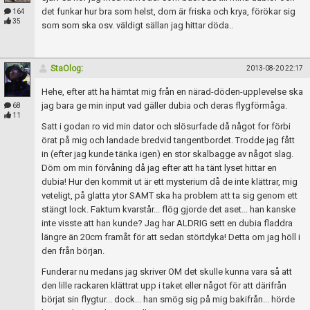
det funkar hur bra som helst, dom är friska och krya, förökar sig
164
35
som som ska osv. väldigt sällan jag hittar döda..
StaOlog
:
2013-08-20 22:17
Hehe, efter att ha hämtat mig från en närad-döden-upplevelse ska
jag bara ge min input vad gäller dubia och deras flygförmåga.
68
11
Satt i godan ro vid min dator och slösurfade då något for förbi
örat på mig och landade bredvid tangentbordet. Trodde jag fått
in (efter jag kunde tänka igen) en stor skalbagge av något slag.
Döm om min förvåning då jag efter att ha tänt lyset hittar en
dubia! Hur den kommit ut är ett mysterium då de inte klättrar, mig
veteligt, på glatta ytor SAMT ska ha problem att ta sig genom ett
stängt lock. Faktum kvarstår... flög gjorde det aset... han kanske
inte visste att han kunde? Jag har ALDRIG sett en dubia fladdra
längre än 20cm framåt för att sedan störtdyka! Detta om jag höll i
den från början.
Funderar nu medans jag skriver OM det skulle kunna vara så att
den lille rackaren klättrat upp i taket eller något för att därifrån
börjat sin flygtur... dock... han smög sig på mig bakifrån... hörde