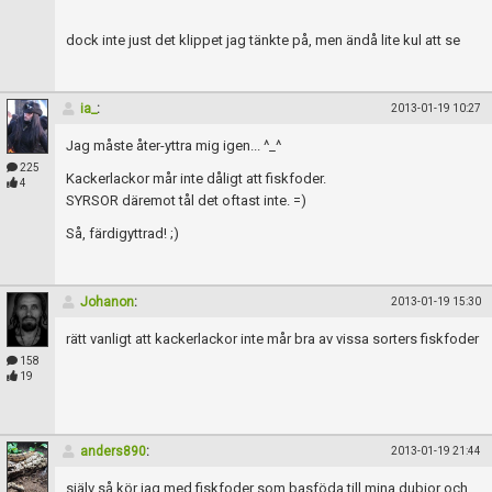
dock inte just det klippet jag tänkte på, men ändå lite kul att se
ia_
:
2013-01-19 10:27
Jag måste åter-yttra mig igen... ^_^
225
Kackerlackor mår inte dåligt att fiskfoder.
4
SYRSOR däremot tål det oftast inte. =)
Så, färdigyttrad! ;)
Johanon
:
2013-01-19 15:30
rätt vanligt att kackerlackor inte mår bra av vissa sorters fiskfoder
158
19
anders890
:
2013-01-19 21:44
själv så kör jag med fiskfoder som basföda till mina dubior och