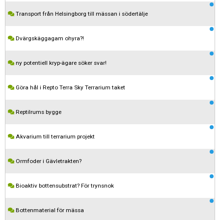
Transport från Helsingborg till mässan i södertälje
Dvärgskäggagam ohyra?!
ny potentiell kryp-ägare söker svar!
Göra hål i Repto Terra Sky Terrarium taket
Reptilrums bygge
Akvarium till terrarium projekt
Ormfoder i Gävletrakten?
Kom ihåg att följa terrariedjur.se's regler när du postar i forumet.
Bioaktiv bottensubstrat? För trynsnok
Spara
Bottenmaterial för mässa