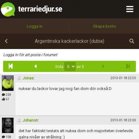
integritetspolicy
OK
Utför
Namn:
Begär nytt lösenord
Logga in
Skapa konto
Tillbaka till förstasidan
100%
Epost:
Argentinska kackerlackor (dubia)
Infoga
Logga in för att posta i forumet
Sida
av 5
Användarnamn:
Jonas
:
2013-01-18 22:53
nukear du lackor lovar jag nog fan dom dör också:D
Lösenord:
269
61
Privacy Policy
Johanon
:
2013-01-18 23:03
Terms of Service
det har faktiskt testats att nukea dom och majoriteten överlevde
galna nivåer av strålning :)
158