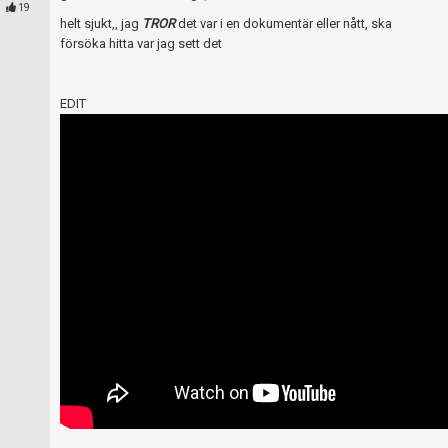
Skapa konto
19
helt sjukt,, jag
TROR
det var i en dokumentär eller nått, ska
försöka hitta var jag sett det
EDIT