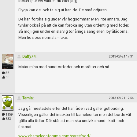
locket (hur vet varken du eller jag).
Flyga kan de, och ta sig ut kan de. De små odjuren.
De kan föröka sig under vår högsommar. Men inte annars. Jag
tvivlar också på att de kan föröka sig utan ordentlig med foder.
Så möjligen under en slarvig tonårings säng eller i byrålådorna.
Men hos oss normala - icke.
Daffy74
:
2013-08-21 17:31
Matar mina med hundtorrfoder och morötter och så
56
60
Temla
:
2013-08-21 17:54
Jag går mestadels efter det här råden vad gäller gutloading.
Visserligen gäller det insekter till kameleonter men det borde väl
1159
633
gälla alla ödlor. Där står att man ska undvika hund-, katt- och
fiskmat.
www.chameleonforums.com/care/food/