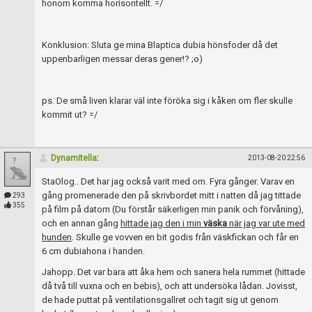
honom komma horisontellt. =/
Konklusion: Sluta ge mina Blaptica dubia hönsfoder då det
uppenbarligen messar deras gener!? ;o)
ps. De små liven klarar väl inte föröka sig i kåken om fler skulle
kommit ut? =/
Dynamitella
:
2013-08-20 22:56
StaOlog.. Det har jag också varit med om. Fyra gånger. Varav en
gång promenerade den på skrivbordet mitt i natten då jag tittade
293
355
på film på datorn (Du förstår säkerligen min panik och förvåning),
och en annan gång
hittade jag den i min
väska
när jag var ute med
hunden
. Skulle ge vovven en bit godis från väskfickan och får en
6 cm dubiahona i handen.
Jahopp. Det var bara att åka hem och sanera hela rummet (hittade
då två till vuxna och en bebis), och att undersöka lådan. Jovisst,
de hade puttat på ventilationsgallret och tagit sig ut genom