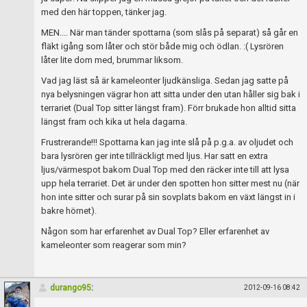
Skapa konto
med den här toppen, tänker jag.
MEN.... När man tänder spottarna (som slås på separat) så går en
fläkt igång som låter och stör både mig och ödlan. :( Lysrören
låter lite dom med, brummar liksom.
Vad jag läst så är kameleonter ljudkänsliga. Sedan jag satte på
nya belysningen vägrar hon att sitta under den utan håller sig bak i
terrariet (Dual Top sitter längst fram). Förr brukade hon alltid sitta
längst fram och kika ut hela dagarna.
Frustrerande!!! Spottarna kan jag inte slå på p.g.a. av oljudet och
bara lysrören ger inte tillräckligt med ljus. Har satt en extra
ljus/värmespot bakom Dual Top med den räcker inte till att lysa
upp hela terrariet. Det är under den spotten hon sitter mest nu (när
hon inte sitter och surar på sin sovplats bakom en växt längst in i
bakre hörnet).
Någon som har erfarenhet av Dual Top? Eller erfarenhet av
kameleonter som reagerar som min?
durango95
:
2012-09-16 08:42