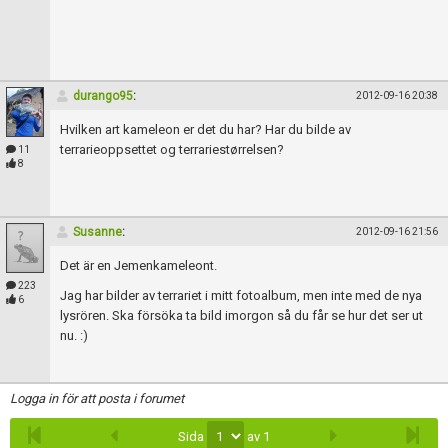
durango95
:
2012-09-16 20:38
Hvilken art kameleon er det du har? Har du bilde av
terrarieoppsettet og terrariestørrelsen?
11
8
Susanne
:
2012-09-16 21:56
Det är en Jemenkameleont.
223
Jag har bilder av terrariet i mitt fotoalbum, men inte med de nya
6
lysrören. Ska försöka ta bild imorgon så du får se hur det ser ut
nu. :)
Logga in för att posta i forumet
Sida
av 1