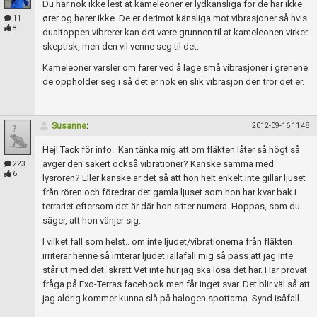
Du har nok ikke lest at kameleoner er lydkänsliga for de har ikke
ører og hører ikke. De er derimot känsliga mot vibrasjoner så hvis
11
8
dualtoppen vibrerer kan det være grunnen til at kameleonen virker
skeptisk, men den vil venne seg til det.
Kameleoner varsler om farer ved å lage små vibrasjoner i grenene
de oppholder seg i så det er nok en slik vibrasjon den tror det er.
Susanne
:
2012-09-16 11:48
Hej! Tack för info. Kan tänka mig att om fläkten låter så högt så
avger den säkert också vibrationer? Kanske samma med
223
6
lysrören? Eller kanske är det så att hon helt enkelt inte gillar ljuset
från rören och föredrar det gamla ljuset som hon har kvar bak i
terrariet eftersom det är där hon sitter numera. Hoppas, som du
säger, att hon vänjer sig.
I vilket fall som helst.. om inte ljudet/vibrationerna från fläkten
irriterar henne så irriterar ljudet iallafall mig så pass att jag inte
står ut med det. skratt Vet inte hur jag ska lösa det här. Har provat
fråga på Exo-Terras facebook men får inget svar. Det blir väl så att
jag aldrig kommer kunna slå på halogen spottarna. Synd isåfall.