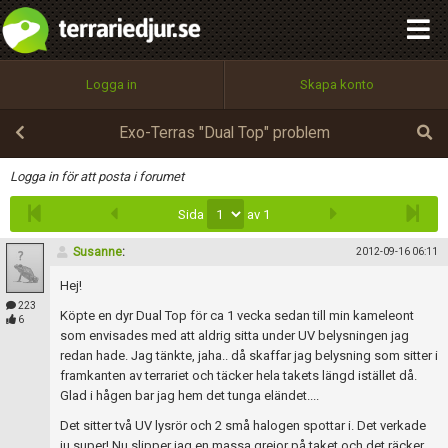
integritetspolicy
OK
Utför
Namn:
Begär nytt lösenord
Logga in
Skapa konto
Tillbaka till förstasidan
100%
Epost:
Exo-Terras "Dual Top" problem
Infoga
Logga in för att posta i forumet
Sida
av 1
Användarnamn:
Susanne
:
2012-09-16 06:11
Hej!
Lösenord:
223
Köpte en dyr Dual Top för ca 1 vecka sedan till min kameleont
6
som envisades med att aldrig sitta under UV belysningen jag
redan hade. Jag tänkte, jaha.. då skaffar jag belysning som sitter i
framkanten av terrariet och täcker hela takets längd istället då.
Privacy Policy
Glad i hågen bar jag hem det tunga eländet....
Terms of Service
Det sitter två UV lysrör och 2 små halogen spottar i. Det verkade
ju super! Nu slipper jag en massa grejor på taket och det räcker