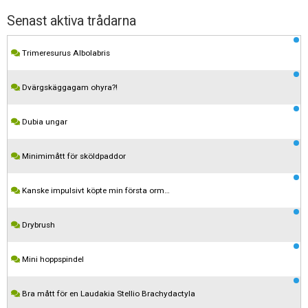
Skapa konto
Senast aktiva trådarna
Trimeresurus Albolabris
Dvärgskäggagam ohyra?!
Dubia ungar
Minimimått för sköldpaddor
Kanske impulsivt köpte min första orm…
Drybrush
Mini hoppspindel
Bra mått för en Laudakia Stellio Brachydactyla