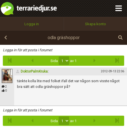
integritetspolicy
OK
Utför
Namn:
Begär nytt lösenord
Logga in
Skapa konto
Tillbaka till förstasidan
100%
Epost:
odla gräshoppor
Infoga
Logga in för att posta i forumet
Sida
av 1
Användarnamn:
DoktorPalmKruka
:
2012-09-13 22:06
tänkte kolla lite med folket ifall det var någon som visste något
Lösenord:
bra sätt att odla gräshoppor på?
2
0
Privacy Policy
Logga in för att posta i forumet
Terms of Service
Sida
av 1