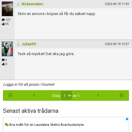
Skapa konto
Nickesnoken
:
2026-04-19 11:49
Skriv en annons i köpes så får du säkert napp.
127
95
Juliaa99
:
2026-04-19 12:47
Tack så mycket! Det ska jag göra
3
0
Logga in för att posta i forumet
Sida
av 1
Senast aktiva trådarna
Bra mått för en Laudakia Stellio Brachydactyla