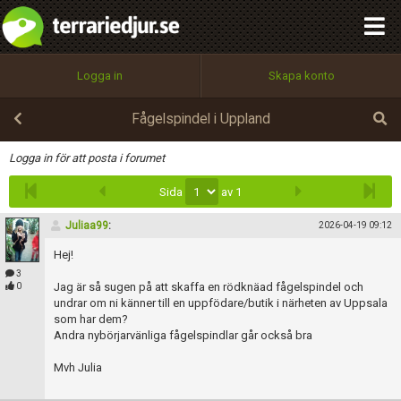
integritetspolicy
OK
Utför
Namn:
Begär nytt lösenord
Logga in
Skapa konto
Tillbaka till förstasidan
100%
Epost:
Fågelspindel i Uppland
Infoga
Logga in för att posta i forumet
Sida
av 1
Användarnamn:
Juliaa99
:
2026-04-19 09:12
Hej!
Lösenord:
3
Jag är så sugen på att skaffa en rödknäad fågelspindel och
0
undrar om ni känner till en uppfödare/butik i närheten av Uppsala
som har dem?
Andra nybörjarvänliga fågelspindlar går också bra
Privacy Policy
Terms of Service
Mvh Julia