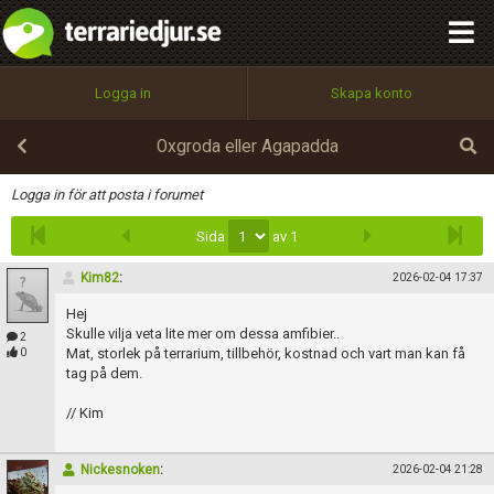
integritetspolicy
OK
Utför
Namn:
Begär nytt lösenord
Logga in
Skapa konto
Tillbaka till förstasidan
100%
Epost:
Oxgroda eller Agapadda
Infoga
Logga in för att posta i forumet
Sida
av 1
Användarnamn:
Kim82
:
2026-02-04 17:37
Hej
Lösenord:
Skulle vilja veta lite mer om dessa amfibier..
2
Mat, storlek på terrarium, tillbehör, kostnad och vart man kan få
0
tag på dem.
// Kim
Privacy Policy
Terms of Service
Nickesnoken
:
2026-02-04 21:28