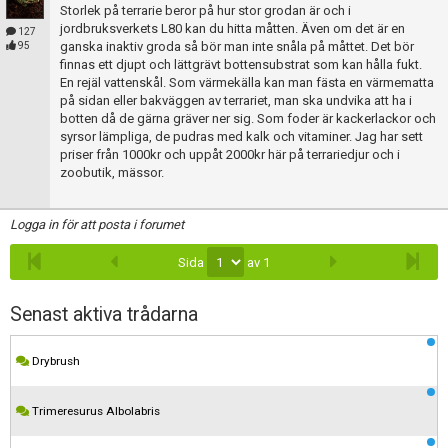
Skapa konto
Storlek på terrarie beror på hur stor grodan är och i
jordbruksverkets L80 kan du hitta måtten. Även om det är en
127
ganska inaktiv groda så bör man inte snåla på måttet. Det bör
95
finnas ett djupt och lättgrävt bottensubstrat som kan hålla fukt.
En rejäl vattenskål. Som värmekälla kan man fästa en värmematta
på sidan eller bakväggen av terrariet, man ska undvika att ha i
botten då de gärna gräver ner sig. Som foder är kackerlackor och
syrsor lämpliga, de pudras med kalk och vitaminer. Jag har sett
priser från 1000kr och uppåt 2000kr här på terrariedjur och i
zoobutik, mässor.
Logga in för att posta i forumet
Sida
av 1
Senast aktiva trådarna
Drybrush
Trimeresurus Albolabris