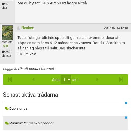
Skapa konto
om du byter till 45x 45x 60 ett högre alltså
47
3
Flosker
:
2026-07-13 12:48
Tusenfotingar blir inte speciellt gamla. Ja rekommenderar att
Medlem
köpa en som är ca 6-12 månader halv vuxen. Bor du i Stockholm
i
SHF
så har jag några till salu. Jag skickar inte.
282
mvh Micke
150
Logga in för att posta i forumet
Sida
av 1
Senast aktiva trådarna
Dubia ungar
Minimimått för sköldpaddor