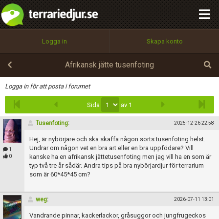
integritetspolicy
OK
Utför
Namn:
Begär nytt lösenord
Logga in
Skapa konto
Tillbaka till förstasidan
100%
Epost:
Afrikansk jätte tusenfoting
Infoga
Logga in för att posta i forumet
Sida
av 1
Användarnamn:
Tusenfoting
:
2025-12-26 22:58
Hej, är nybörjare och ska skaffa någon sorts tusenfoting helst.
Lösenord:
Undrar om någon vet en bra art eller en bra uppfödare? Vill
1
kanske ha en afrikansk jättetusenfoting men jag vill ha en som är
0
typ två tre år sådär. Andra tips på bra nybörjardjur för terrarium
som är 60*45*45 cm?
Privacy Policy
Terms of Service
weg
:
2026-07-11 13:01
Vandrande pinnar, kackerlackor, gråsuggor och jungfrugeckos