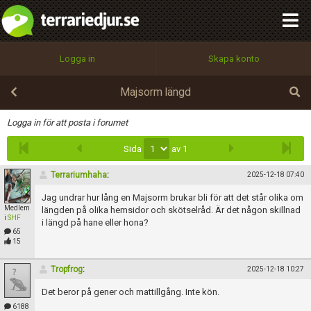
integritetspolicy
OK
Utför
Namn:
Begär nytt lösenord
Logga in
Skapa konto
Tillbaka till förstasidan
100%
Epost:
Majsorm längd
Infoga
Logga in för att posta i forumet
Sida
av 1
Användarnamn:
Terrariumhaha
:
2025-12-18 07:40
Jag undrar hur lång en Majsorm brukar bli för att det står olika om
Medlem
Lösenord:
längden på olika hemsidor och skötselråd. Är det någon skillnad
i
SHF
i längd på hane eller hona?
65
15
Privacy Policy
Tropfrog
:
2025-12-18 10:27
Terms of Service
Det beror på gener och mattillgång. Inte kön.
6188