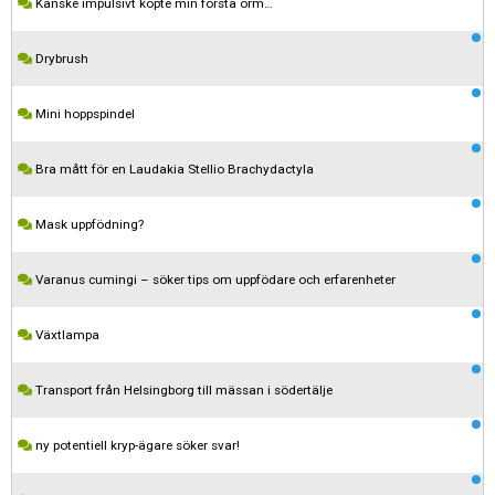
Kanske impulsivt köpte min första orm…
Drybrush
Mini hoppspindel
Bra mått för en Laudakia Stellio Brachydactyla
Mask uppfödning?
Varanus cumingi – söker tips om uppfödare och erfarenheter
Växtlampa
Transport från Helsingborg till mässan i södertälje
Kom ihåg att följa terrariedjur.se's regler när du postar i forumet.
ny potentiell kryp-ägare söker svar!
Spara