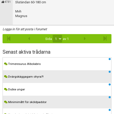
Skapa konto
Slutändan 60-180 cm
4731
Mvh
Magnus
Logga in för att posta i forumet
Sida
av 1
Senast aktiva trådarna
Trimeresurus Albolabris
Dvärgskäggagam ohyra?!
Dubia ungar
Minimimått för sköldpaddor