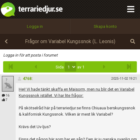
integritetspolicy
OK
Utför
Namn:
Begär nytt lösenord
Logga in
Skapa konto
Tillbaka till förstasidan
100%
Epost:
Frågor om Variabel Kungssnok (L. Leonis)
Infoga
Logga in för att posta i forumet
Sida
av 1
Användarnamn:
4768
:
2025-11-02 19:21
Hej! Vi hade tänkt skaffa en Majsorm, men nu blir det en Variabel
Lösenord:
Kungssnok istället. Vi har lite frågor:
16
7
På skötselråd här på terrariedjur.se finns Chiuaua berskungssnok
& kalifornisk Kungssnok. Vilken är mest lik Variabel?
Privacy Policy
Terms of Service
Krävs det Uv-ljus?
Finns det någon här som har en sån? Den är ju ganska ovanlig om