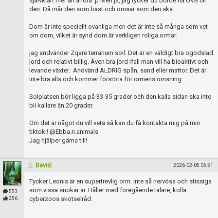
självklart mer än andra :p Men ja, jag tycker du borde ha UVB till
den. Då mår den som bäst och ömsar som den ska.
Dom är inte speciellt ovanliga men det är inte så många som vet
om dom, vilket är synd dom är verkligen roliga ormar.
jag andvänder Zqare terrarium soil. Det är en väldigt bra ogödslad
jord och relativt billig. Även bra jord ifall man vill ha bioaktivt och
levande växter. Andvänd ALDRIG spån, sand eller mattor. Det är
inte bra alls och kommer förstöra för ormens ömsning.
Solplatsen bör ligga på 33-35 grader och den kalla sidan ska inte
bli kallare än 20 grader.
Om det är något du vill veta så kan du få kontakta mig på min
tiktok!! @Ebba.n.animals
Jag hjälper gärna till!
David
:
2026-02-05 05:51
Tycker Leonis är en supertrevlig orm. Inte så nervösa och stissiga
som vissa snokar är. Håller med föregående talare, kolla
553
cyberzoos skötselråd.
256