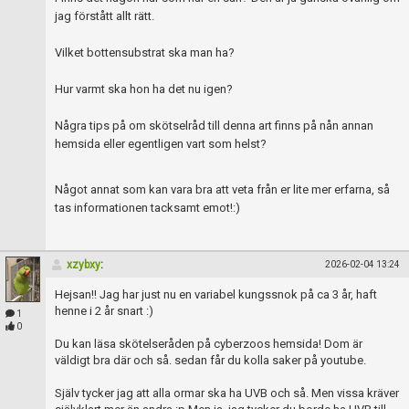
Skapa konto
jag förstått allt rätt.
Vilket bottensubstrat ska man ha?
Hur varmt ska hon ha det nu igen?
Några tips på om skötselråd till denna art finns på nån annan
hemsida eller egentligen vart som helst?
Något annat som kan vara bra att veta från er lite mer erfarna, så
tas informationen tacksamt emot!:)
xzybxy
:
2026-02-04 13:24
Hejsan!! Jag har just nu en variabel kungssnok på ca 3 år, haft
henne i 2 år snart :)
1
0
Du kan läsa skötelseråden på cyberzoos hemsida! Dom är
väldigt bra där och så. sedan får du kolla saker på youtube.
Själv tycker jag att alla ormar ska ha UVB och så. Men vissa kräver