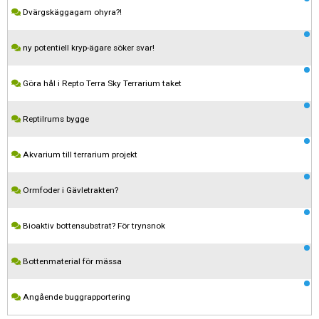
Dvärgskäggagam ohyra?!
ny potentiell kryp-ägare söker svar!
Göra hål i Repto Terra Sky Terrarium taket
Reptilrums bygge
Akvarium till terrarium projekt
Ormfoder i Gävletrakten?
Kom ihåg att följa terrariedjur.se's regler när du postar i forumet.
Bioaktiv bottensubstrat? För trynsnok
Spara
Bottenmaterial för mässa
Angående buggrapportering