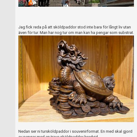
Jag fick reda på att sköldpaddor stod inte bara för långt liv utan
även för tur. Man har nog tur om man kan ha pengar som substrat.
Nedan ser ni tursköldpaddor i souvenirformat. En med skal gjord
av pengar med en trave sköldpaddor bredvid.