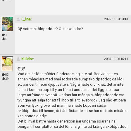
E_lina
:
2025-11-03 23:43
Oj! Vattensköldpaddor? Och axolotlar?
1
0
Kullabo
:
2025-11-06 15:41
你好
Vad det är för amfibier funderade jag inte på. Bedvid satt en
83
annan månglare med små rödörade sumpsköldpaddor, de låg i
39
ett par centimeter djupt vatten. Några hade drunknat, det är inte
lätt att komma upp till ytan för att andas när det ligger ett par
lager artfränder ovanpå. Undras hur många sköldpaddor de var
tvungna att sälja för att få ihop till sitt levebröd? Jag såg ett barn
som var lycklig över att mamman hade köpt en sådan
sköldpadda till henne, det är tröstande att se hur de trots misären
kan sprida glädje.
Det blir väl bättre nästa generation när ungarna sparar sina
pengar till surfplattor så det lönar sig inte att kränga sköldpaddor