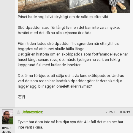
Priset hade nog blivit skyhögt om de såldes efter vikt.
Sköldpaddor stod för långt liv men det kan inte vara mycket
bevänt med det då nu alla kejsarna är döda.
Förr i tiden lades sköldpaddor i husgrunden när ett nytt hus
byggdes så att huset skulle hålla länge.
Det går en historia om en sköldpadda som fortfarande levde när
huset långt senare revs, det måste tydligen ha varit en fuktig
krypgrund full med krälande insekter.
Det är nu förbjudet att sälja och avla landsköldpaddor. Undras
vad de som redan har landsköldpaddor gör när deras keldjur
lägger ägg, blir äggen omelett eller rävmat?
石丹
Johnexotics
:
2025-10-10 16:19
Tyvärr har dom inte så bra djur syn där. Allafall det man ser har
inte varit i Kina.
949
536