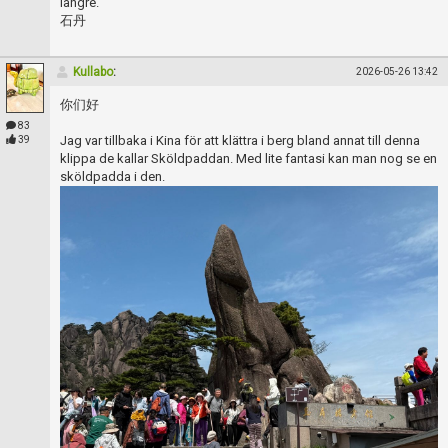
längre.
石丹
Kullabo
:
2026-05-26 13:42
你们好
83
Jag var tillbaka i Kina för att klättra i berg bland annat till denna
39
klippa de kallar Sköldpaddan. Med lite fantasi kan man nog se en
sköldpadda i den.