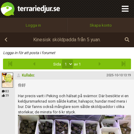
integritetspolicy
OK
Utför
Namn:
Begär nytt lösenord
Logga in
Skapa konto
Tillbaka till förstasidan
100%
Epost:
Kinesisk sköldpadda från 5 yuan.
Infoga
Logga in för att posta i forumet
Sida
av 1
Användarnamn:
Kullabo
:
2025-10-10 13:19
你好
Lösenord:
83
Har precis varit i Peking och hälsat på svärmor. Där besökte vi en
39
keldjursmarknad som sålde katter, halvapor, hundar med mera i
bur. Där fanns också månglare som sålde sköldpaddor i olika
storlekar, de minsta för 6 kr styck.
Privacy Policy
Terms of Service