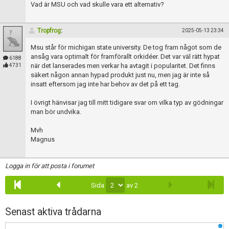
Vad är MSU och vad skulle vara ett alternativ?
Tropfrog
:
2025-05-13 23:34
Msu står för michigan state university. De tog fram något som de
ansåg vara optimalt för framförallt orkidéer. Det var väl rätt hypat
6188
när det lanserades men verkar ha avtagit i popularitet. Det finns
4731
säkert någon annan hypad produkt just nu, men jag är inte så
insatt eftersom jag inte har behov av det på ett tag.
I övrigt hänvisar jag till mitt tidigare svar om vilka typ av gödningar
man bör undvika.
Mvh
Magnus
Logga in för att posta i forumet
Sida
av 2
Senast aktiva trådarna