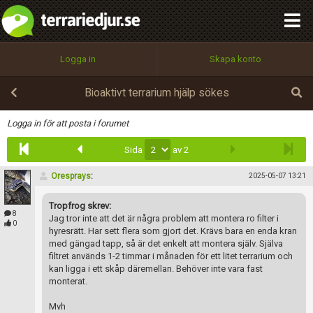
integritetspolicy
OK
Utför
Namn:
Begär nytt lösenord
Logga in
Skapa konto
Tillbaka till förstasidan
100%
Epost:
Bioaktivt terrarium hjälp sökes
Infoga
Logga in för att posta i forumet
Sida
av 2
Användarnamn:
Oresprays
:
2025-05-07 13:21
Tropfrog skrev:
Lösenord:
8
Jag tror inte att det är några problem att montera ro filter i
0
hyresrätt. Har sett flera som gjort det. Krävs bara en enda kran
med gängad tapp, så är det enkelt att montera själv. Själva
filtret används 1-2 timmar i månaden för ett litet terrarium och
Privacy Policy
kan ligga i ett skåp däremellan. Behöver inte vara fast
Terms of Service
monterat.
Mvh