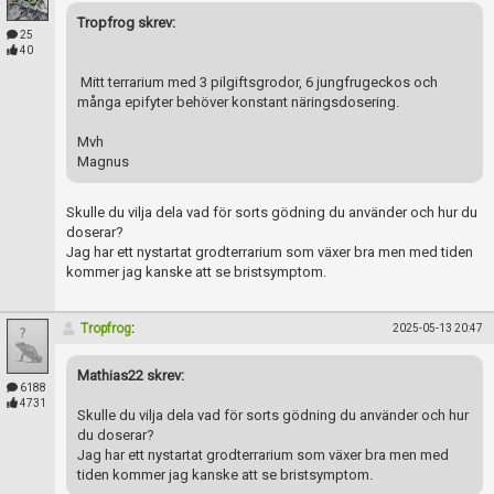
Tropfrog skrev:
25
40
Mitt terrarium med 3 pilgiftsgrodor, 6 jungfrugeckos och
många epifyter behöver konstant näringsdosering.
Mvh
Magnus
Skulle du vilja dela vad för sorts gödning du använder och hur du
doserar?
Jag har ett nystartat grodterrarium som växer bra men med tiden
kommer jag kanske att se bristsymptom.
Tropfrog
:
2025-05-13 20:47
Mathias22 skrev:
6188
4731
Skulle du vilja dela vad för sorts gödning du använder och hur
du doserar?
Jag har ett nystartat grodterrarium som växer bra men med
tiden kommer jag kanske att se bristsymptom.