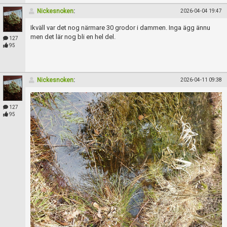
Nickesnoken
:
2026-04-04 19:47
Ikväll var det nog närmare 30 grodor i dammen. Inga ägg ännu
men det lär nog bli en hel del.
127
95
Nickesnoken
:
2026-04-11 09:38
127
95