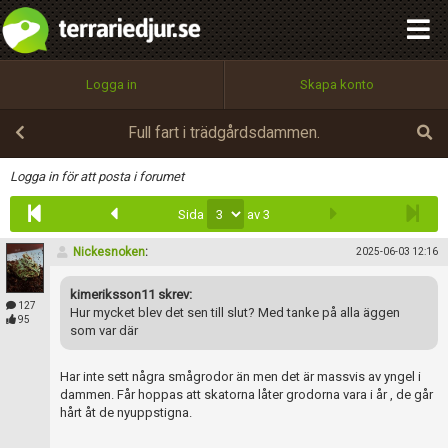
integritetspolicy
OK
Utför
Namn:
Begär nytt lösenord
Logga in
Skapa konto
Tillbaka till förstasidan
100%
Epost:
Full fart i trädgårdsdammen.
Infoga
Logga in för att posta i forumet
Sida
av 3
Användarnamn:
Nickesnoken
:
2025-06-03 12:16
kimeriksson11 skrev:
Lösenord:
127
Hur mycket blev det sen till slut? Med tanke på alla äggen
95
som var där
Har inte sett några smågrodor än men det är massvis av yngel i
Privacy Policy
dammen. Får hoppas att skatorna låter grodorna vara i år , de går
Terms of Service
hårt åt de nyuppstigna.