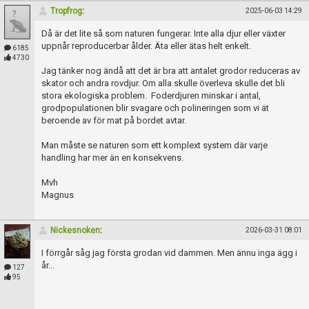
Skapa konto
Tropfrog
:
2025-06-03 14:29
Då är det lite så som naturen fungerar. Inte alla djur eller växter
uppnår reproducerbar ålder. Äta eller ätas helt enkelt.
6185
4730
Jag tänker nog ändå att det är bra att antalet grodor reduceras av
skator och andra rovdjur. Om alla skulle överleva skulle det bli
stora ekologiska problem. Foderdjuren minskar i antal,
grodpopulationen blir svagare och polineringen som vi ät
beroende av för mat på bordet avtar.
Man måste se naturen som ett komplext system där varje
handling har mer än en konsekvens.
Mvh
Magnus
Nickesnoken
:
2026-03-31 08:01
I förrgår såg jag första grodan vid dammen. Men ännu inga ägg i
år...
127
95