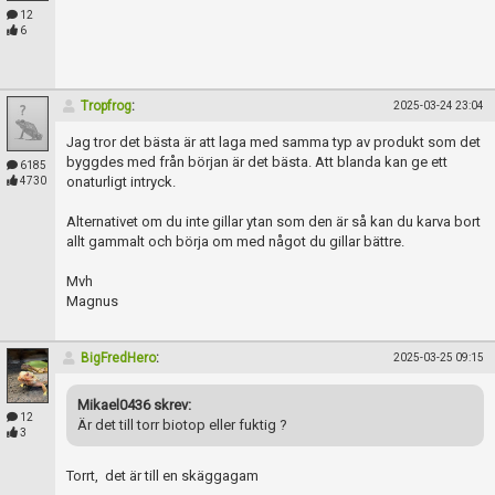
Skapa konto
12
6
Tropfrog
:
2025-03-24 23:04
Jag tror det bästa är att laga med samma typ av produkt som det
byggdes med från början är det bästa. Att blanda kan ge ett
6185
onaturligt intryck.
4730
Alternativet om du inte gillar ytan som den är så kan du karva bort
allt gammalt och börja om med något du gillar bättre.
Mvh
Magnus
BigFredHero
:
2025-03-25 09:15
Mikael0436 skrev:
12
Är det till torr biotop eller fuktig ?
3
Torrt, det är till en skäggagam