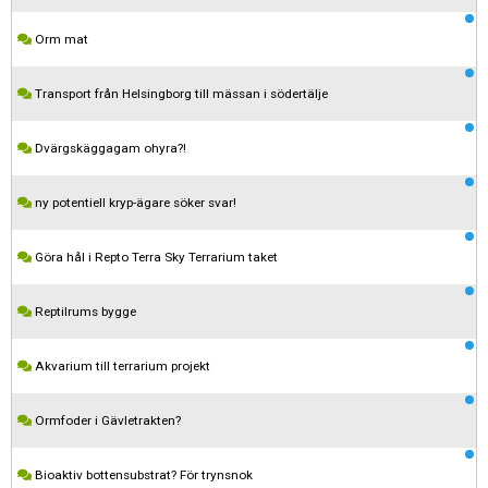
Orm mat
Transport från Helsingborg till mässan i södertälje
Dvärgskäggagam ohyra?!
ny potentiell kryp-ägare söker svar!
Göra hål i Repto Terra Sky Terrarium taket
Reptilrums bygge
Akvarium till terrarium projekt
Ormfoder i Gävletrakten?
Kom ihåg att följa terrariedjur.se's regler när du postar i forumet.
Bioaktiv bottensubstrat? För trynsnok