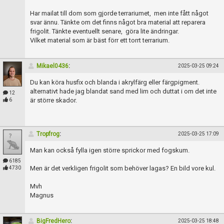
Har mailat till dom som gjorde terrariumet, men inte fått något
svar ännu. Tänkte om det finns något bra material att reparera
frigolit. Tänkte eventuellt senare, göra lite ändringar.
Vilket material som är bäst förr ett torrt terrarium.
Mikael0436
:
2025-03-25 09:24
Du kan köra husfix och blanda i akrylfärg eller färgpigment.
alternativt hade jag blandat sand med lim och duttat i om det inte
12
är större skador.
6
Tropfrog
:
2025-03-25 17:09
Man kan också fylla igen större sprickor med fogskum.
6185
Men är det verkligen frigolit som behöver lagas? En bild vore kul.
4730
Mvh
Magnus
BigFredHero
:
2025-03-25 18:48