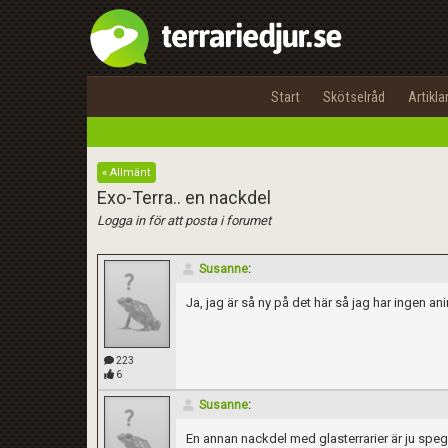
Start
Skötselråd
Artikla
« Allmänt
Exo-Terra.. en nackdel
Logga in för att posta i forumet
Susanne
:
Ja, jag är så ny på det här så jag har ingen an
223
6
Susanne
:
En annan nackdel med glasterrarier är ju spege