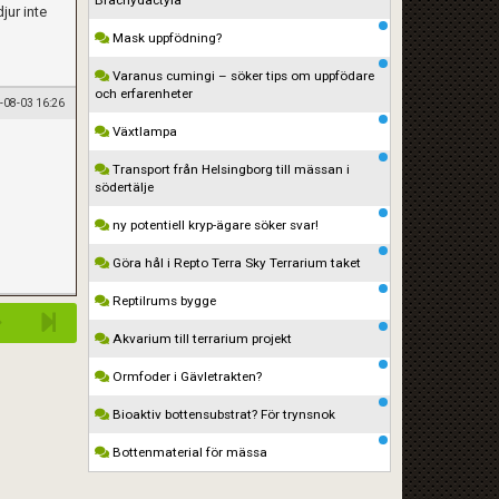
Brachydactyla
jur inte
Mask uppfödning?
Varanus cumingi – söker tips om uppfödare
och erfarenheter
-08-03 16:26
Växtlampa
Transport från Helsingborg till mässan i
södertälje
ny potentiell kryp-ägare söker svar!
Göra hål i Repto Terra Sky Terrarium taket
Reptilrums bygge
Akvarium till terrarium projekt
Ormfoder i Gävletrakten?
Bioaktiv bottensubstrat? För trynsnok
Bottenmaterial för mässa