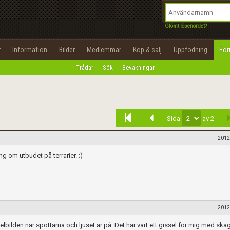
integritetspolicy
OK
Utför
Namn:
Begär nytt lösenord
Glömt lösenordet?
Tillbaka till förstasidan
Epost:
r
Information
Bilder
Medlemmar
Köp & sälj
Uppfödning
Fo
100%
Trådar
Sök
Bevakningar
Infoga
Användarnamn:
Lösenord:
Sida
av 2
Privacy Policy
Terms of Service
2012
ing om utbudet på terrarier. :)
Skapa konto
2012
lbilden när spottarna och ljuset är på. Det har vart ett gissel för mig med skä