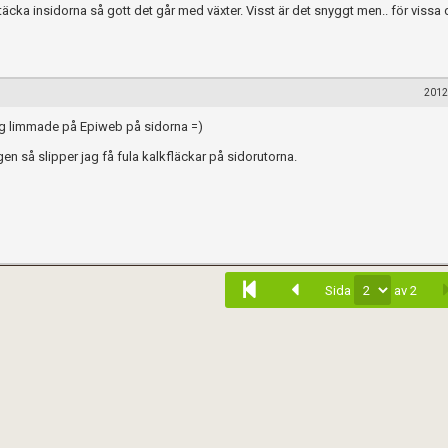
ka insidorna så gott det går med växter. Visst är det snyggt men.. för vissa d
2012
 jag limmade på Epiweb på sidorna =)
n så slipper jag få fula kalkfläckar på sidorutorna.
Sida
av 2
när du postar i forumet.
Spara