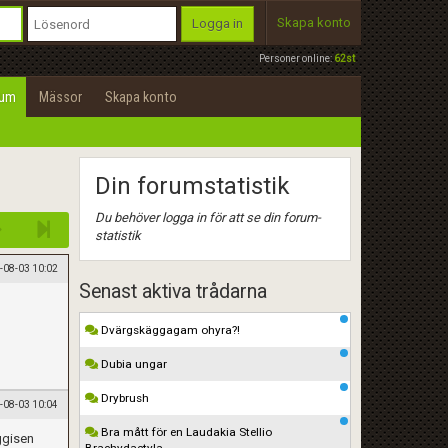
Skapa konto
Logga in
Personer online:
62st
rum
Mässor
Skapa konto
Din forumstatistik
Du behöver logga in för att se din forum-
statistik
-08-03 10:02
Senast aktiva trådarna
Dvärgskäggagam ohyra?!
Dubia ungar
Drybrush
-08-03 10:04
Bra mått för en Laudakia Stellio
ggisen