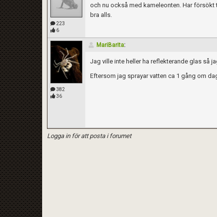
och nu också med kameleonten. Har försökt täc
bra alls.
223
6
MariBarita
:
Jag ville inte heller ha reflekterande glas så
Eftersom jag sprayar vatten ca 1 gång om dage
382
36
Logga in för att posta i forumet
Kom ihåg att följa terrariedjur.se's regler 