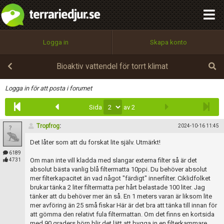
integritetspolicy
OK
Utför
Namn:
Begär nytt lösenord
Logga in
Skapa konto
Tillbaka till förstasidan
100%
Epost:
Bioaktiv vattendel för torrt klimat
Infoga
Logga in för att posta i forumet
Sida
av 2
Användarnamn:
Tropfrog
:
2024-10-16 11:45
Det låter som att du forskat lite själv. Utmärkt!
Lösenord:
6189
Om man inte vill kladda med slangar externa filter så är det
4731
absolut bästa vanlig blå filtermatta 10ppi. Du behöver absolut
mer filterkapacitet än vad något "färdigt" innerfilter. Ciklidfolket
brukar tänka 2 liter filtermatta per hårt belastade 100 liter. Jag
Privacy Policy
tänker att du behöver mer än så. En 1 meters varan är liksom lite
Terms of Service
mer avföring än 25 små fiskar Här är det bra att tänka till innan för
att gömma den relativt fula filtermattan. Om det finns en kortsida
med 90 graders hörn blir det lätt att bygga in en filterkammare.