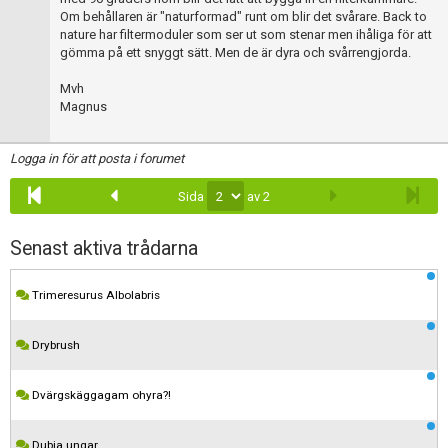
Skapa konto
Om behållaren är "naturformad" runt om blir det svårare. Back to
nature har filtermoduler som ser ut som stenar men ihåliga för att
gömma på ett snyggt sätt. Men de är dyra och svårrengjorda.
Mvh
Magnus
Logga in för att posta i forumet
Sida
av 2
Senast aktiva trådarna
Trimeresurus Albolabris
Drybrush
Dvärgskäggagam ohyra?!
Dubia ungar