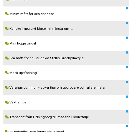
Minimimått för sköldpaddor
Kanske impulsivt köpte min första orm…
Mini hoppspindel
Bra mått för en Laudakia Stellio Brachydactyla
Mask uppfödning?
Varanus cumingi – söker tips om uppfödare och erfarenheter
Växtlampa
Transport från Helsingborg till mässan i södertälje
Kom ihåg att följa terrariedjur.se's regler när du postar i forumet.
ny potentiell kryp-ägare söker svar!