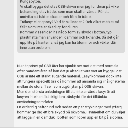
Kungspyton.
Vi skall bygga det utav OSB-skivor men jag funderar på vilken
behandling utav trädet som man skall använda. För att
undvika att fukten skadar och förstör trädet.
Trälasyr eller epoxy? Vad är skillnaden? Och vilket märke i så
fall? Som inte är skadligt för djuren.
Kommer visserligen ha någo form av skydd i botten, typ
plastmatta man använder i dammar och liknande. Så det går
upp lite på kanterna, så jag kan ha blommor och växter där
inne utan problem.
Nu när priset på OSB åter har sjunkit ner mot det med normala
efter pandemiåren så kan det ju absolut vara värt att bygga i det.
OSB är inte ett starkt sugande material. Lasyr kommer dock inte
att fungera speciellt bra då kommer att ansamla sig i håligheterna
mellan de stora flisen som utgör ytan på OSB skivan.
Men den största anledningen till att inte använda lasyr är att
lasyren inte har tillräckligt bra träskydd för det tilltänkta
användningsområden
En ordentlig häftgrund och sedan ett par strykningar med ytfärg
kommer ge dig ett bra skydd på skivorna, i synnerhet om du väljer
att lägga in en damduk i botten som löper upp en bit på sidorna.