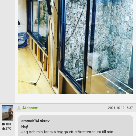
Skapa konto
Akesson
:
2024-10-12 18:37
emmaK94 skrev:
188
Hej!
270
Jag och min far ska bygga ett större terrarium till min