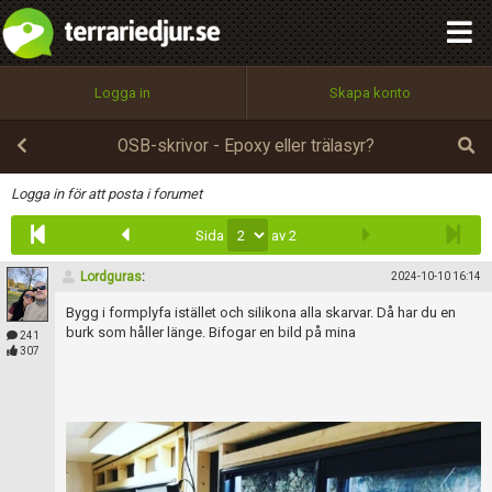
integritetspolicy
OK
Utför
Namn:
Begär nytt lösenord
Logga in
Skapa konto
Tillbaka till förstasidan
100%
Epost:
OSB-skrivor - Epoxy eller trälasyr?
Infoga
Logga in för att posta i forumet
Sida
av 2
Användarnamn:
Lordguras
:
2024-10-10 16:14
Bygg i formplyfa istället och silikona alla skarvar. Då har du en
Lösenord:
burk som håller länge. Bifogar en bild på mina
241
307
Privacy Policy
Terms of Service