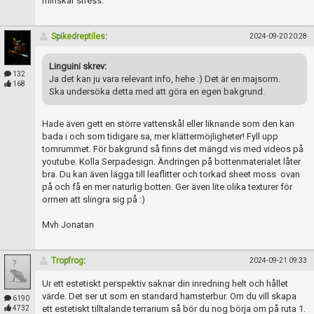
minskar stress.
Spikedreptiles
:
2024-09-20 20:28
Linguini skrev:
132
Ja det kan ju vara relevant info, hehe :) Det är en majsorm.
168
Ska undersöka detta med att göra en egen bakgrund.
Hade även gett en större vattenskål eller liknande som den kan
bada i och som tidigare sa, mer klättermöjligheter! Fyll upp
tomrummet. För bakgrund så finns det mängd vis med videos på
youtube. Kolla Serpadesign. Ändringen på bottenmaterialet låter
bra. Du kan även lägga till leaflitter och torkad sheet moss ovan
på och få en mer naturlig botten. Ger även lite olika texturer för
ormen att slingra sig på :)
Mvh Jonatan
Tropfrog
:
2024-09-21 09:33
Ur ett estetiskt perspektiv saknar din inredning helt och hållet
värde. Det ser ut som en standard hamsterbur. Om du vill skapa
6190
ett estetiskt tilltalande terrarium så bör du nog börja om på ruta 1.
4732