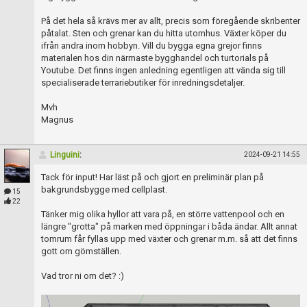
På det hela så krävs mer av allt, precis som föregående skribenter
påtalat. Sten och grenar kan du hitta utomhus. Växter köper du
ifrån andra inom hobbyn. Vill du bygga egna grejor finns
materialen hos din närmaste bygghandel och turtorials på
Youtube. Det finns ingen anledning egentligen att vända sig till
specialiserade terrariebutiker för inredningsdetaljer.
Mvh
Magnus
Linguini
:
2024-09-21 14:55
Tack för input! Har läst på och gjort en preliminär plan på
bakgrundsbygge med cellplast.
15
22
Tänker mig olika hyllor att vara på, en större vattenpool och en
längre "grotta" på marken med öppningar i båda ändar. Allt annat
tomrum får fyllas upp med växter och grenar m.m. så att det finns
gott om gömställen.
Vad tror ni om det? :)