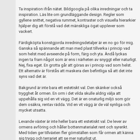
Ta inspiration ifrån nätet. Bildgoogla på olika inredningar och ta
inspiration. Läs lite om grundläggande design. Regler som
gyllene snittet, negativa rummet, kontraster och visuella hierarkier
hjälper dig att förstå vad det mänskliga ögat upplever som
vackert.
Färdigköpta konstgjorda inredningsdetaljer är en no go för mig.
Ganska så spännande att man med plast tillverka i princip vad
som helst med avseende på form, färg och yta. Ändå lyckas
ingen ta fram något som är ens i närheten av snyggt eller naturligt.
Nej, fixa eget. En grotta går att göras av i princip vad som helst.
Ett alternativ är förstås att maskera den befintliga så att det inte
syns vad det är.
Bakgrund är inte bara ett estetiskt val. Den skänker också
trygghet åt ormen. En orm i det vilda skulle aldrig välja att
uppehålla sig vid en vit vägg. Det är en onaturlig miljö som gör
dem osäkra, rentav rädda. Vid en vit vägg är de väl synliga och
mycket utsatta.
Levande växter är inte heller bara ett estetiskt val. De lever av
ormens avföring och håller bottenmaterialet rent och syrerikt.
Med tiden ger tillväxten fler gömställen som får ormen att känna
sig trygg och terrariet att se mer naturligt ut.