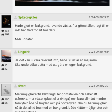
Spikedreptiles
:
2024-09-20 19:23
Hade gjort en bakgrund, levande växter, fler gömställen, lagt till en
uvb bar. Vad för art bor där?
132
168
Mvh Jonatan
Linguini
:
2024-09-20 19:34
Ja det kan ju vara relevant info, hehe :) Det är en majsorm.
Ska undersöka detta med att göra en egen bakgrund.
15
22
09an
:
2024-09-20 20:01
Mer möjligheter till klättring! Fler gömställen och saker att
utforska, mer växter (plast eller riktiga) och bara allmänt mindre
100
tom yta både på höjden och på bottenytan. Om du har möjlighet
56
så är det alltid bra med en bakgrund, både klättermöjligheter och