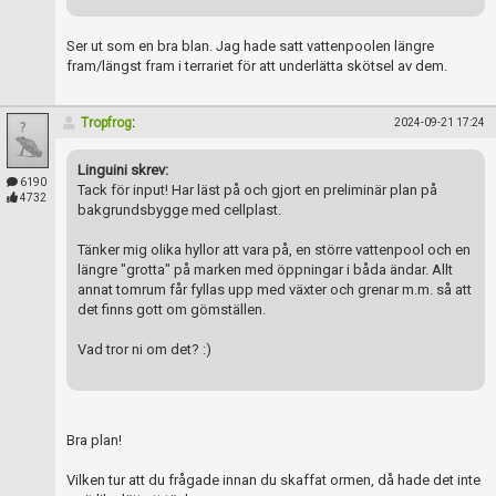
Ser ut som en bra blan. Jag hade satt vattenpoolen längre
fram/längst fram i terrariet för att underlätta skötsel av dem.
Tropfrog
:
2024-09-21 17:24
Linguini skrev:
6190
Tack för input! Har läst på och gjort en preliminär plan på
4732
bakgrundsbygge med cellplast.
Tänker mig olika hyllor att vara på, en större vattenpool och en
längre "grotta" på marken med öppningar i båda ändar. Allt
annat tomrum får fyllas upp med växter och grenar m.m. så att
det finns gott om gömställen.
Vad tror ni om det? :)
Bra plan!
Vilken tur att du frågade innan du skaffat ormen, då hade det inte