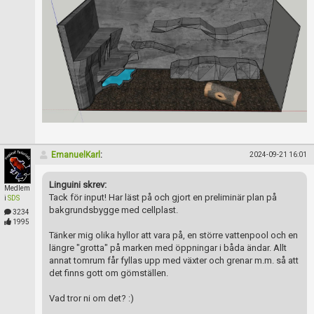
EmanuelKarl
:
2024-09-21 16:01
Linguini skrev:
Medlem
Tack för input! Har läst på och gjort en preliminär plan på
i
SDS
bakgrundsbygge med cellplast.
3234
1995
Tänker mig olika hyllor att vara på, en större vattenpool och en
längre "grotta" på marken med öppningar i båda ändar. Allt
annat tomrum får fyllas upp med växter och grenar m.m. så att
det finns gott om gömställen.
Vad tror ni om det? :)