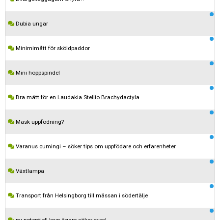
Dubia ungar
Minimimått för sköldpaddor
Mini hoppspindel
Bra mått för en Laudakia Stellio Brachydactyla
Mask uppfödning?
Varanus cumingi – söker tips om uppfödare och erfarenheter
Växtlampa
Kom ihåg att följa terrariedjur.se's regler när du postar i forumet.
Transport från Helsingborg till mässan i södertälje
Spara
ny potentiell kryp-ägare söker svar!