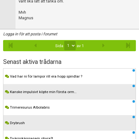
varit lika lätt att tänka om.
Mvh
Magnus
Logga in för att posta i forumet
Sida
av 1
Senast aktiva trådarna
Vad har ni för lampor rill era hopp spindlar ?
Kanske impulsivt köpte min första orm…
Trimeresurus Albolabris
Drybrush
Dvärgskäggagam ohyra?!