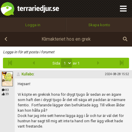
integritetspolicy
OK
Utför
Namn:
Begär nytt lösenord
Logga in
Skapa konto
Tillbaka till förstasidan
100%
Epost:
Klimakteriet hos en grek
Infoga
Logga in för att posta i forumet
Sida
av 1
Användarnamn:
Kullabo
:
2024-08-28 15:52
Hejsan!
Lösenord:
83
Vi köpte en grekisk hona för drygt tjugo år sedan av en ägare
39
som haft den i drygt tjugo år det vill säga att paddan är närmare
femtio. Fortfarande lägger den befruktade ägg. Till vilken ålder
kan hon hålla på?
Privacy Policy
Dock har jag inte sett henne lägga ägg i år och tur är väl det för
Terms of Service
hustrun har sagt till mig att inte ta hand om fler ägg vilket hade
varit frestande.