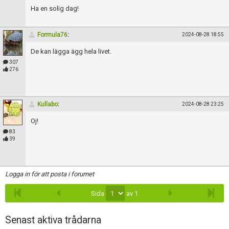
Skapa konto
Ha en solig dag!
Formula76
:
2024-08-28 18:55
De kan lägga ägg hela livet.
307
276
Kullabo
:
2024-08-28 23:25
Oj!
83
39
Logga in för att posta i forumet
Sida
av 1
Senast aktiva trådarna