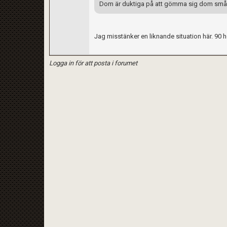
Dom är duktiga på att gömma sig dom små
Jag misstänker en liknande situation här. 90 hö
Logga in för att posta i forumet
Kom ihåg att följa terrariedjur.se's regler 