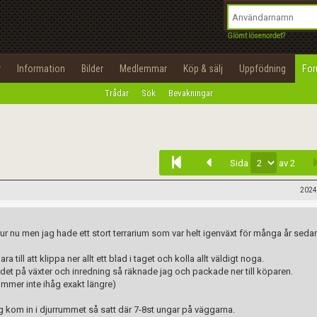
integritetspolicy
OK
Utför
Namn:
Begär nytt lösenord
Glömt lösenordet?
Tillbaka till förstasidan
Epost:
r
Information
Bilder
Medlemmar
Köp & sälj
Uppfödning
Fo
100%
Trådar
Sök
Bevakningar
Infoga
Användarnamn:
Lösenord:
Sida
av 2
Privacy Policy
Terms of Service
2024
Skapa konto
frur nu men jag hade ett stort terrarium som var helt igenväxt för många år sed
 till att klippa ner allt ett blad i taget och kolla allt väldigt noga.
det på växter och inredning så räknade jag och packade ner till köparen.
ommer inte ihåg exakt längre)
g kom in i djurrummet så satt där 7-8st ungar på väggarna.