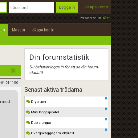
Skapa konto
Logga in
Personer online:
69st
rum
Mässor
Skapa konto
Din forumstatistik
Du behöver logga in för att se din forum-
statistik
-04-04 11:50
Senast aktiva trådarna
an med
Drybrush
Mini hoppspindel
Dubia ungar
Dvärgskäggagam ohyra?!