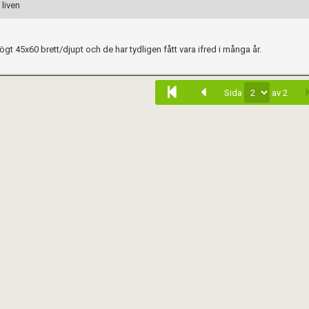
 liven
gt 45x60 brett/djupt och de har tydligen fått vara ifred i många år.
Sida
av 2
när du postar i forumet.
Spara