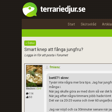
Start
Skötselråd
Artikla
« Ödlor
Smart knep att fånga jungfru?
Logga in för att posta i forumet
fmiaou
:
bertil71 skrev:
Tyvärr inte några mer bra tips. Jag har jung
många i.
Medlem i
SHF
När jag skulle göra av med dom så var det bara
114
När jag efter några timmars jobb hade tömt 
50
Det var ca 20-25 vuxna och över 60 ungar(k
Jag var nöjd och ca 30minuter senare när ja