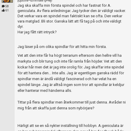
[quote=Emma81]Hej!
Jag ska skaffa min första spindel och har fastnat för A.
58
geniculata. Av flera anledningar. Jag tycker den är väldigt vacker.
61
Det verkar vara en spindel man faktiskt kan se ofta. Den verkar
vara matglad. Bli stor. Ganska lätt att få tag på och inte väldigt
dyr.
Har jag fått rätt intryck?
Jag läser på om olika spindlar för att hitta min första.
Vet att den inte får ha högt terrarium eftersom den hellre vill ha
markyta och blir tung och inte får ramla från höjder. Vet att den
kickar hår men det är jag inte orolig för. Jag skaffar inte spindel
för att hantera den... Inte alls. Jag är egentligen ganska rädd för
spindlar men är ändå väldigt fascinerad och har velat ha en
spindel länge. Jag är alltså ingen som tror att spindlar är keldjur
eller hanterar med händerna alls.
Tittar på flera spindlar men återkommer till just denna. Avråder ni
mig från att skaffa just denna som nybörjare?
Härligt att se en så nykter inställning till hobbyn. A.geniculata är