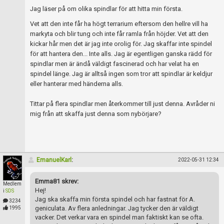
Skapa konto
Jag läser på om olika spindlar för att hitta min första.
Vet att den inte får ha högt terrarium eftersom den hellre vill ha
markyta och blir tung och inte får ramla från höjder. Vet att den
kickar hår men det är jag inte orolig för. Jag skaffar inte spindel
för att hantera den... Inte alls. Jag är egentligen ganska rädd för
spindlar men är ändå väldigt fascinerad och har velat ha en
spindel länge. Jag är alltså ingen som tror att spindlar är keldjur
eller hanterar med händerna alls.
Tittar på flera spindlar men återkommer till just denna. Avråder ni
mig från att skaffa just denna som nybörjare?
EmanuelKarl
:
2022-05-31 12:34
Emma81 skrev:
Medlem
Hej!
i
SDS
Jag ska skaffa min första spindel och har fastnat för A.
3234
geniculata. Av flera anledningar. Jag tycker den är väldigt
1995
vacker. Det verkar vara en spindel man faktiskt kan se ofta.