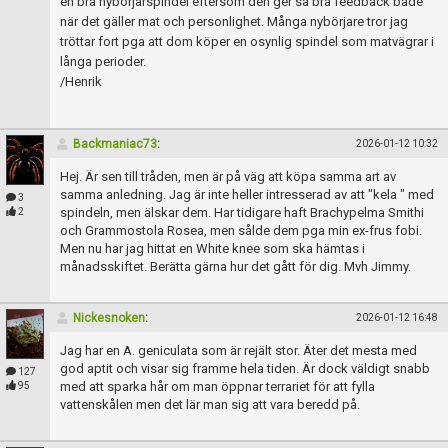
en bra nybörjarspindel eftersom den ger så bra feedback både
när det gäller mat och personlighet. Många nybörjare tror jag
tröttar fort pga att dom köper en osynlig spindel som matvägrar i
långa perioder.
/Henrik
Backmaniac73
:
2026-01-12 10:32
Hej. Är sen till tråden, men är på väg att köpa samma art av
samma anledning. Jag är inte heller intresserad av att "kela " med
3
spindeln, men älskar dem. Har tidigare haft Brachypelma Smithi
2
och Grammostola Rosea, men sålde dem pga min ex-frus fobi.
Men nu har jag hittat en White knee som ska hämtas i
månadsskiftet. Berätta gärna hur det gått för dig. Mvh Jimmy.
Nickesnoken
:
2026-01-12 16:48
Jag har en A. geniculata som är rejält stor. Äter det mesta med
god aptit och visar sig framme hela tiden. Är dock väldigt snabb
127
med att sparka hår om man öppnar terrariet för att fylla
95
vattenskålen men det lär man sig att vara beredd på.