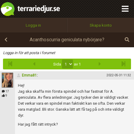
integritetspolicy
OK
Utför
Namn:
Begär nytt lösenord
Logga in
Skapa konto
Tillbaka till förstasidan
100%
Epost:
Acanthoscurria geniculata nybörjare?
Infoga
Logga in för att posta i forumet
Sida
av 1
Användarnamn:
Emma81
:
2022-05-31 11:32
Hej!
Lösenord:
Jag ska skaffa min första spindel och har fastnat för A.
17
9
geniculata. Av flera anledningar. Jag tycker den är väldigt vacker.
Det verkar vara en spindel man faktiskt kan se ofta. Den verkar
vara matglad. Bli stor. Ganska lätt att få tag på och inte väldigt
Privacy Policy
dyr.
Terms of Service
Har jag fått rätt intryck?