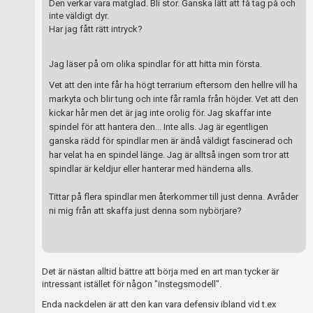
Den verkar vara matglad. Bli stor. Ganska lätt att få tag på och
inte väldigt dyr.
Har jag fått rätt intryck?
Jag läser på om olika spindlar för att hitta min första.
Vet att den inte får ha högt terrarium eftersom den hellre vill ha
markyta och blir tung och inte får ramla från höjder. Vet att den
kickar hår men det är jag inte orolig för. Jag skaffar inte
spindel för att hantera den... Inte alls. Jag är egentligen
ganska rädd för spindlar men är ändå väldigt fascinerad och
har velat ha en spindel länge. Jag är alltså ingen som tror att
spindlar är keldjur eller hanterar med händerna alls.
Tittar på flera spindlar men återkommer till just denna. Avråder
ni mig från att skaffa just denna som nybörjare?
Det är nästan alltid bättre att börja med en art man tycker är
intressant istället för någon "instegsmodell".
Enda nackdelen är att den kan vara defensiv ibland vid t.ex