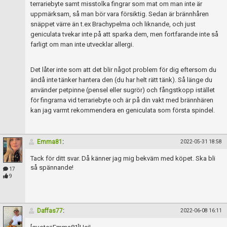
terrariebyte samt misstolka fingrar som mat om man inte är
uppmärksam, så man bör vara försiktig. Sedan är brännhåren
snäppet värre än t.ex Brachypelma och liknande, och just
geniculata tvekar inte på att sparka dem, men fortfarande inte så
farligt om man inte utvecklar allergi.
Det låter inte som att det blir något problem för dig eftersom du
ändå inte tänker hantera den (du har helt rätt tänk). Så länge du
använder petpinne (pensel eller sugrör) och fångstkopp istället
för fingrarna vid terrariebyte och är på din vakt med brännhären
kan jag varmt rekommendera en geniculata som första spindel.
Emma81
:
2022-05-31 18:58
Tack för ditt svar. Då känner jag mig bekväm med köpet. Ska bli
så spännande!
17
9
Daffas77
:
2022-06-08 16:11