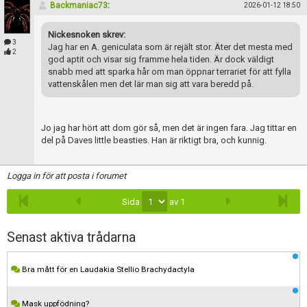
Backmaniac73
:
2026-01-12 18:50
Nickesnoken skrev:
3
Jag har en A. geniculata som är rejält stor. Äter det mesta med
2
god aptit och visar sig framme hela tiden. Är dock väldigt
snabb med att sparka hår om man öppnar terrariet för att fylla
vattenskålen men det lär man sig att vara beredd på.
Jo jag har hört att dom gör så, men det är ingen fara. Jag tittar en
del på Daves little beasties. Han är riktigt bra, och kunnig.
Logga in för att posta i forumet
Sida
av 1
Senast aktiva trådarna
Bra mått för en Laudakia Stellio Brachydactyla
Mask uppfödning?