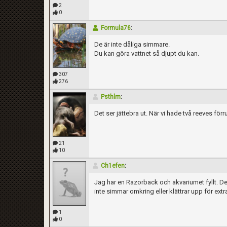
2
0
Formula76
:
De är inte dåliga simmare.
Du kan göra vattnet så djupt du kan.
307
276
Psthlm
:
Det ser jättebra ut. När vi hade två reeves förr
21
10
Ch1efen
:
Jag har en Razorback och akvariumet fyllt. Den 
inte simmar omkring eller klättrar upp för ext
1
0