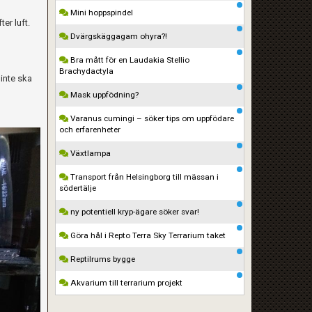
Mini hoppspindel
er luft.
Dvärgskäggagam ohyra?!
Bra mått för en Laudakia Stellio
Brachydactyla
 inte ska
Mask uppfödning?
Varanus cumingi – söker tips om uppfödare
och erfarenheter
Växtlampa
Transport från Helsingborg till mässan i
södertälje
ny potentiell kryp-ägare söker svar!
Göra hål i Repto Terra Sky Terrarium taket
Reptilrums bygge
Akvarium till terrarium projekt