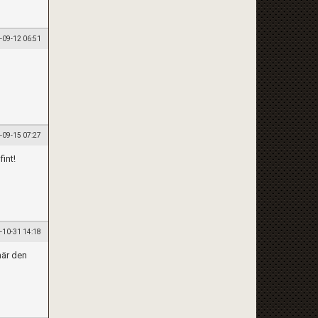
-09-12 06:51
-09-15 07:27
fint!
-10-31 14:18
när den