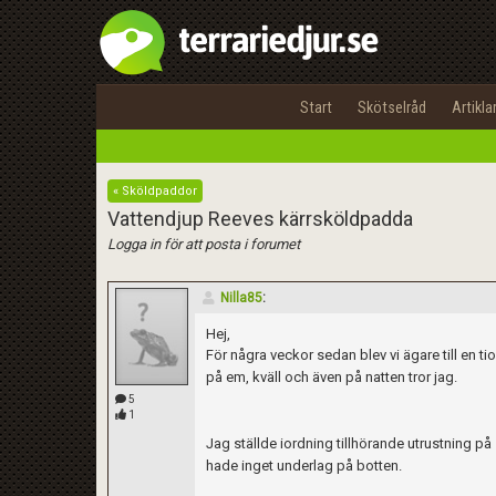
Start
Skötselråd
Artikla
« Sköldpaddor
Vattendjup Reeves kärrsköldpadda
Logga in för att posta i forumet
Nilla85
:
Hej,
För några veckor sedan blev vi ägare till en t
på em, kväll och även på natten tror jag.
5
1
Jag ställde iordning tillhörande utrustning på
hade inget underlag på botten.