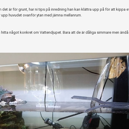
et är för grunt, har ni tips på inredning han kan klättra upp på för att kippa eft
er upp huvudet ovanför ytan med jämna mellanrum.
ts hitta något konkret om Vattendjupet. Bara att de är dåliga simmare men ändå