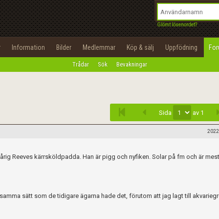
integritetspolicy
OK
Utför
Namn:
Begär nytt lösenord
Glömt lösenordet?
Tillbaka till förstasidan
Epost:
r
Information
Bilder
Medlemmar
Köp & sälj
Uppfödning
Fo
100%
Trådar
Sök
Bevakningar
Infoga
Användarnamn:
Lösenord:
Sida
av 1
Privacy Policy
Terms of Service
2022
Skapa konto
ioårig Reeves kärrsköldpadda. Han är pigg och nyfiken. Solar på fm och är mest 
 samma sätt som de tidigare ägarna hade det, förutom att jag lagt till akvarieg