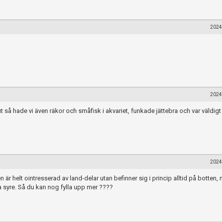
2024
2024
ut så hade vi även räkor och småfisk i akvariet, funkade jättebra och var väldigt 
2024
är helt ointresserad av land-delar utan befinner sig i princip alltid på botten, 
ra syre. Så du kan nog fylla upp mer ????