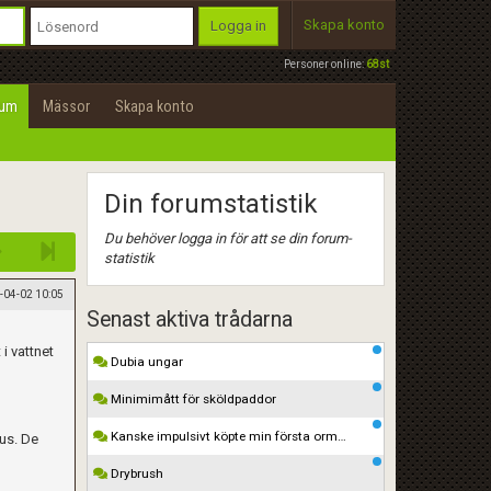
Skapa konto
Logga in
Personer online:
68st
rum
Mässor
Skapa konto
Din forumstatistik
Du behöver logga in för att se din forum-
statistik
-04-02 10:05
Senast aktiva trådarna
i vattnet
Dubia ungar
Minimimått för sköldpaddor
Kanske impulsivt köpte min första orm…
rus. De
Drybrush