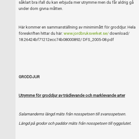
Skapa konto
såklart bra ifall du kan erbjuda mer utrymme men du får aldrig gå
under dom givna måtten.
Här kommer en sammanställning av minimimått för groddjur. Hela
föreskriften hittar du här:
www.jordbruksverket.se/
download/
18.26424bf71212ecc74b08000892/ DFS_2005-08.pdf
GRODDJUR
Utrymme för groddjur av trädlevande och marklevande arter
Salamanderns längd mäts från nosspetsen till svansspetsen.
Längd på grodor och paddor mäts från nosspetsen till ryggslutet.