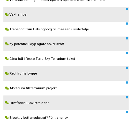
Växtlampa
Transport från Helsingborg till mässan i södertälje
ny potentiell kryp-ägare söker svar!
Göra hål i Repto Terra Sky Terrarium taket
Reptilrums bygge
Kom ihåg att följa terrariedjur.se's regler när du postar i forumet.
Akvarium till terrarium projekt
Spara
Ormfoder i Gävletrakten?
Bioaktiv bottensubstrat? För trynsnok