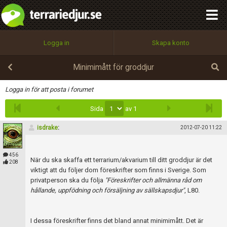
integritetspolicy
OK
Utför
Namn:
Begär nytt lösenord
Logga in
Skapa konto
Tillbaka till förstasidan
100%
Epost:
Minimimått för groddjur
Infoga
Logga in för att posta i forumet
Sida
av 1
Användarnamn:
isdrake
:
2012-07-20 11:22
Lösenord:
456
När du ska skaffa ett terrarium/akvarium till ditt groddjur är det
208
viktigt att du följer dom föreskrifter som finns i Sverige. Som
privatperson ska du följa
"Föreskrifter och allmänna råd om
hållande, uppfödning och försäljning av sällskapsdjur"
, L80.
Privacy Policy
Terms of Service
I dessa föreskrifter finns det bland annat minimimått. Det är