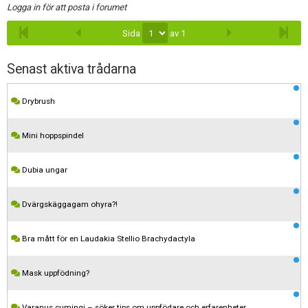
Logga in för att posta i forumet
Sida
av 1
Senast aktiva trådarna
Drybrush
Mini hoppspindel
Dubia ungar
Dvärgskäggagam ohyra?!
Bra mått för en Laudakia Stellio Brachydactyla
Mask uppfödning?
Varanus cumingi – söker tips om uppfödare och erfarenheter