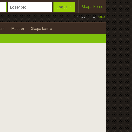
Skapa konto
Logga in
Personer online:
23st
rum
Mässor
Skapa konto