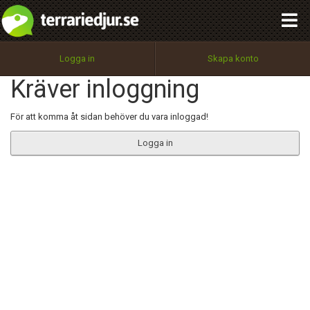
integritetspolicy
OK
Utför
Namn:
Begär nytt lösenord
Logga in
Skapa konto
Tillbaka till förstasidan
Kräver inloggning
100%
Epost:
För att komma åt sidan behöver du vara inloggad!
Logga in
Användarnamn:
Lösenord:
Privacy Policy
Terms of Service