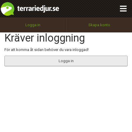
integritetspolicy
OK
Utför
Namn:
Begär nytt lösenord
Logga in
Skapa konto
Tillbaka till förstasidan
Kräver inloggning
100%
Epost:
För att komma åt sidan behöver du vara inloggad!
Logga in
Användarnamn:
Lösenord:
Privacy Policy
Terms of Service