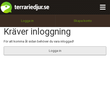
integritetspolicy
OK
Utför
Namn:
Begär nytt lösenord
Logga in
Skapa konto
Tillbaka till förstasidan
Kräver inloggning
100%
Epost:
För att komma åt sidan behöver du vara inloggad!
Logga in
Användarnamn:
Lösenord:
Privacy Policy
Terms of Service