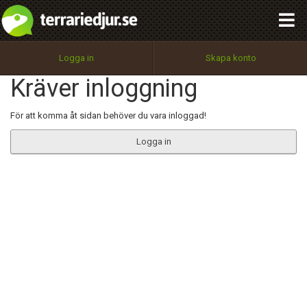
integritetspolicy
OK
Utför
Namn:
Begär nytt lösenord
Logga in
Skapa konto
Tillbaka till förstasidan
Kräver inloggning
100%
Epost:
För att komma åt sidan behöver du vara inloggad!
Logga in
Användarnamn:
Lösenord:
Privacy Policy
Terms of Service