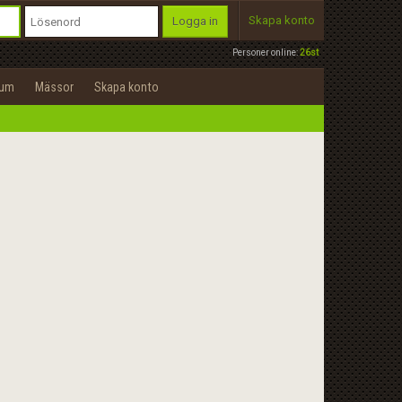
Skapa konto
Logga in
Personer online:
26st
rum
Mässor
Skapa konto