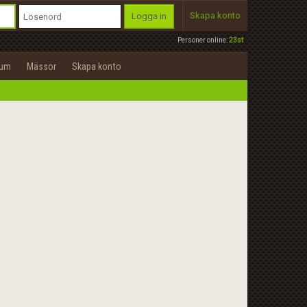
Skapa konto
Logga in
Personer online:
23st
rum
Mässor
Skapa konto