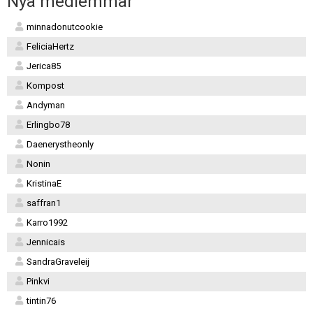
Nya medlemmar
minnadonutcookie
FeliciaHertz
Jerica85
Kompost
Andyman
Erlingbo78
Daenerystheonly
Nonin
KristinaE
saffran1
Karro1992
Jennicais
SandraGraveleij
Pinkvi
tintin76