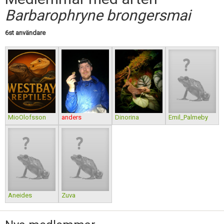
Skapa konto
Barbarophryne brongersmai
6st användare
MioOlofsson
anders
Dinorina
Emil_Palmeby
Aneides
Zuva