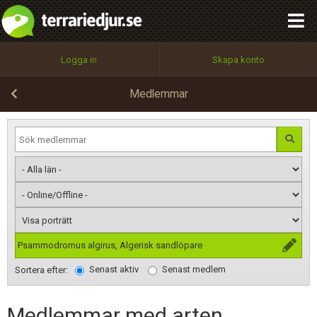
integritetspolicy
OK
Utför
Namn:
Begär nytt lösenord
Logga in
Skapa konto
Tillbaka till förstasidan
100%
Epost:
Medlemmar
Användarnamn:
Lösenord:
Psammodromus algirus, Algerisk sandlöpare
Senast aktiv
Senast medlem
Privacy Policy
Sortera efter:
Terms of Service
Medlemmar med arten