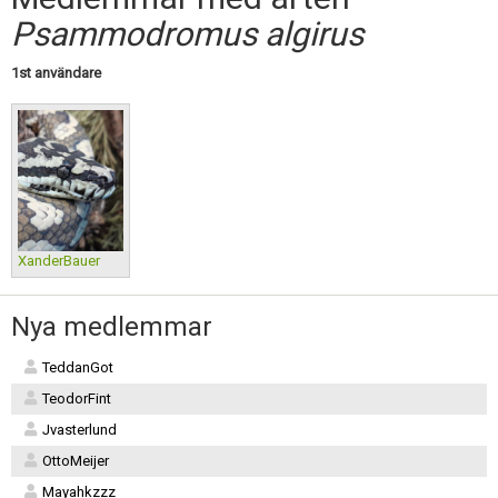
Skapa konto
Psammodromus algirus
1st användare
XanderBauer
Nya medlemmar
TeddanGot
TeodorFint
Jvasterlund
OttoMeijer
Mayahkzzz