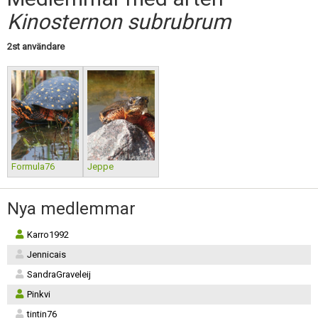
Skapa konto
Kinosternon subrubrum
2st användare
Formula76
Jeppe
Nya medlemmar
Karro1992
Jennicais
SandraGraveleij
Pinkvi
tintin76