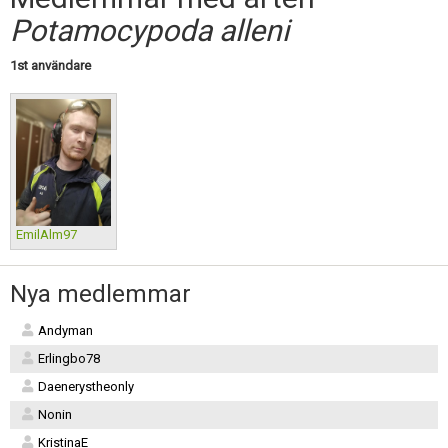
Skapa konto
Potamocypoda alleni
1st användare
EmilAlm97
Nya medlemmar
Andyman
Erlingbo78
Daenerystheonly
Nonin
KristinaE