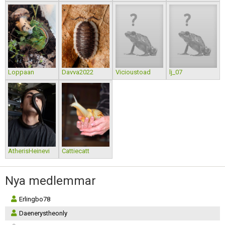
Loppaan
Davva2022
Vicioustoad
lj_07
AtherisHeinevi
Cattiecatt
Nya medlemmar
Erlingbo78
Daenerystheonly