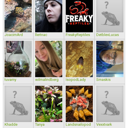
JoacimArd
llertnac
FreakyReptiles
DetblevLucas
tuvamy
wilmalindberg
IsopodLady
Smaskis
Khadde
Tanya
Landsnailopod
Vexxtvark