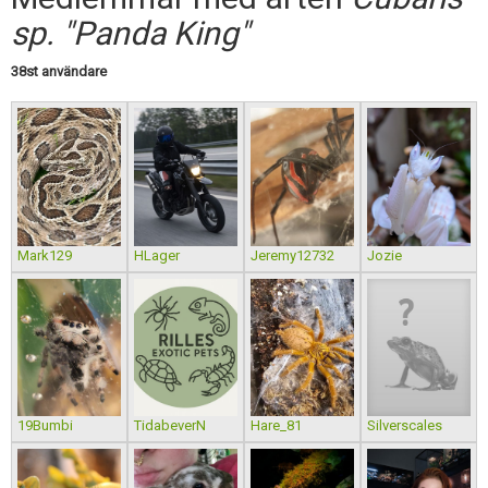
Skapa konto
sp. "Panda King"
38st användare
Mark129
HLager
Jeremy12732
Jozie
19Bumbi
TidabeverN
Hare_81
Silverscales