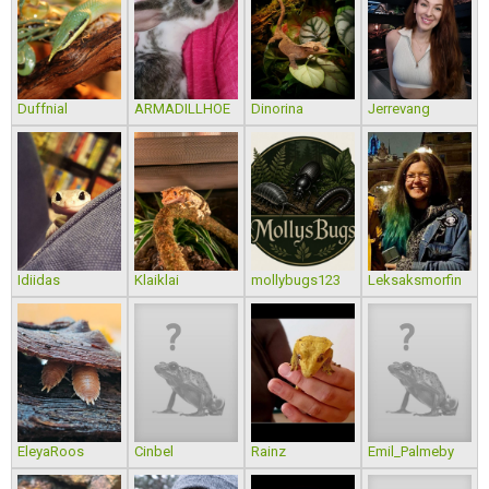
Duffnial
ARMADILLHOE
Dinorina
Jerrevang
Idiidas
Klaiklai
mollybugs123
Leksaksmorfin
EleyaRoos
Cinbel
Rainz
Emil_Palmeby