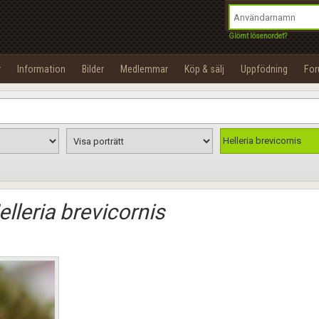
integritetspolicy
OK
Utför
Namn:
Begär nytt lösenord
Glömt lösenordet?
Tillbaka till förstasidan
Epost:
r
Information
Bilder
Medlemmar
Köp & sälj
Uppfödning
Fo
100%
Användarnamn:
Lösenord:
Helleria brevicornis
Privacy Policy
Terms of Service
elleria brevicornis
Skapa konto