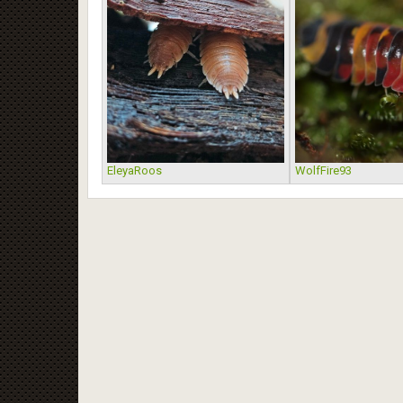
EleyaRoos
WolfFire93