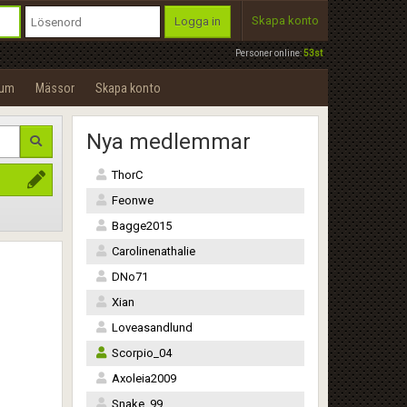
Skapa konto
Logga in
Personer online:
53st
rum
Mässor
Skapa konto
Nya medlemmar
ThorC
Feonwe
Bagge2015
Carolinenathalie
DNo71
Xian
Loveasandlund
Scorpio_04
Axoleia2009
Snake_99