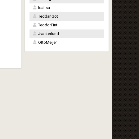
Isafisa
TeddanGot
TeodorFint
Jvasterlund
OttoMeijer