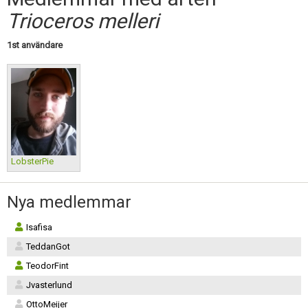
Skapa konto
Trioceros melleri
1st användare
LobsterPie
Nya medlemmar
Isafisa
TeddanGot
TeodorFint
Jvasterlund
OttoMeijer