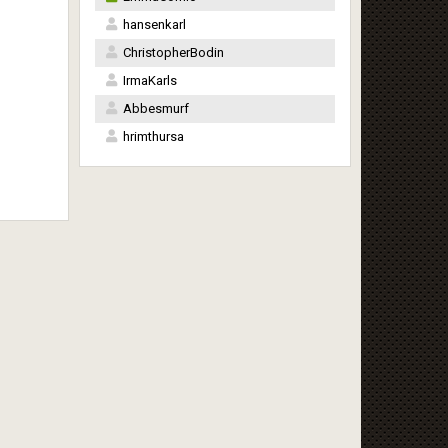
hansenkarl
ChristopherBodin
IrmaKarls
Abbesmurf
hrimthursa