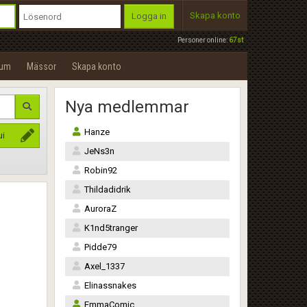
Skapa konto
Logga in
Personer online:
67st
rum
Mässor
Skapa konto
Nya medlemmar
Hanze
ui
JeNs3n
Robin92
Thildadidrik
AuroraZ
K1nd5tranger
Pidde79
Axel_1337
Elinassnakes
EmmaComic