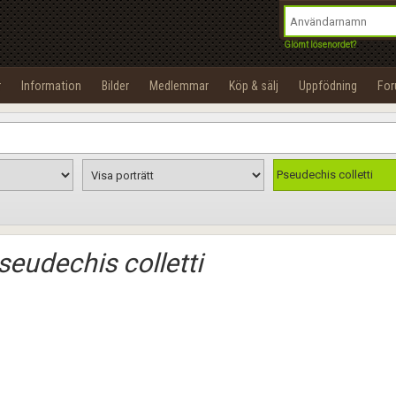
integritetspolicy
OK
Utför
Namn:
Begär nytt lösenord
Glömt lösenordet?
Tillbaka till förstasidan
Epost:
r
Information
Bilder
Medlemmar
Köp & sälj
Uppfödning
Fo
100%
Användarnamn:
Lösenord:
Pseudechis colletti
Privacy Policy
Terms of Service
seudechis colletti
Skapa konto