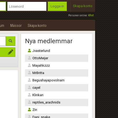
Skapa konto
Logga in
Personer online:
69st
rum
Mässor
Skapa konto
Nya medlemmar
Jvasterlund
OttoMeijer
Mayahkzzz
MrBritta
Begushayapovolnam
cayel
Klinkan
reptiles_arachnids
Zin
Dani_snake