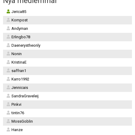
Nya medlemmar
Jerica85
Kompost
Andyman
Erlingbo78
Daenerystheonly
Nonin
KristinaE
saffran1
Karro1992
Jennicais
SandraGraveleij
Pinkvi
tintin76
MossGoblin
Hanze