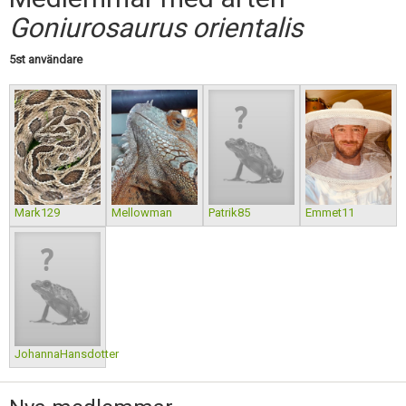
Skapa konto
Goniurosaurus orientalis
5st användare
Mark129
Mellowman
Patrik85
Emmet11
JohannaHansdotter