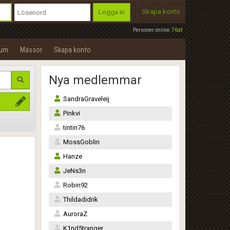
Skapa konto
Logga in
Personer online:
76st
rum
Mässor
Skapa konto
Nya medlemmar
SandraGraveleij
Pinkvi
a
tintin76
MossGoblin
Hanze
JeNs3n
Robin92
Thildadidrik
AuroraZ
K1nd5tranger