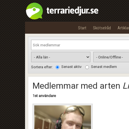
Start
Skötselråd
Artikla
Senast aktiv
Senast medlem
Sortera efter:
Medlemmar med arten
L
1st användare