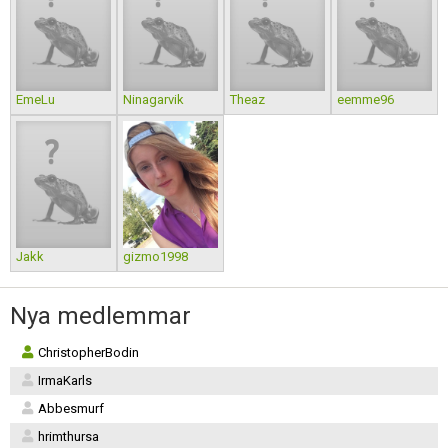
EmeLu
Ninagarvik
Theaz
eemme96
Jakk
gizmo1998
Nya medlemmar
ChristopherBodin
IrmaKarls
Abbesmurf
hrimthursa