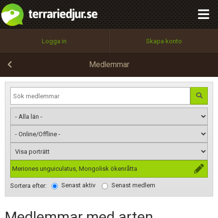
integritetspolicy
OK
Utför
Namn:
Begär nytt lösenord
Logga in
Skapa konto
Tillbaka till förstasidan
100%
Epost:
Medlemmar
Användarnamn:
Lösenord:
Meriones unguiculatus, Mongolisk ökenråtta
Senast aktiv
Senast medlem
Privacy Policy
Sortera efter:
Terms of Service
Medlemmar med arten