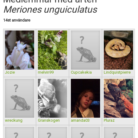
Skapa konto
Meriones unguiculatus
14st användare
Jozie
melvin99
Cupcakekia
Lindquistpierre
wreckung
Granskogen
amanda03
Pluraz