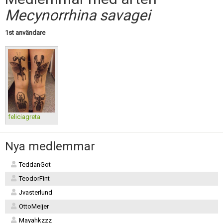
Skapa konto
Mecynorrhina savagei
1st användare
feliciagreta
Nya medlemmar
TeddanGot
TeodorFint
Jvasterlund
OttoMeijer
Mayahkzzz